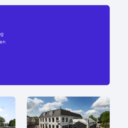
ag
een