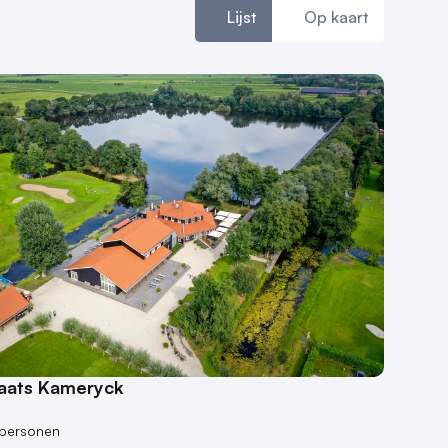
Lijst
Op kaart
laats Kameryck
 personen