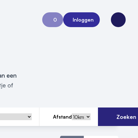
0
Inloggen
Aanvraag 0
Open me
van een
je of
Zoeken
Afstand