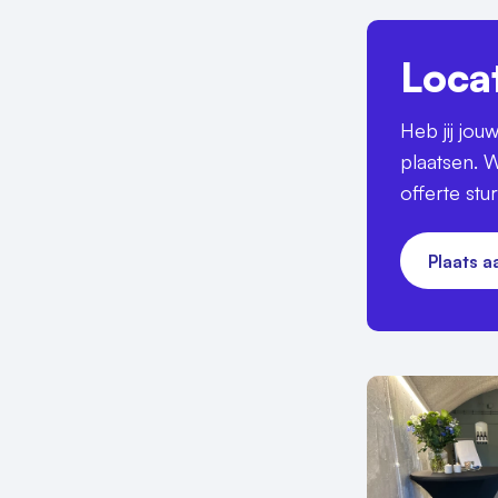
Loca
Heb jij jo
plaatsen. W
offerte stu
Plaats 