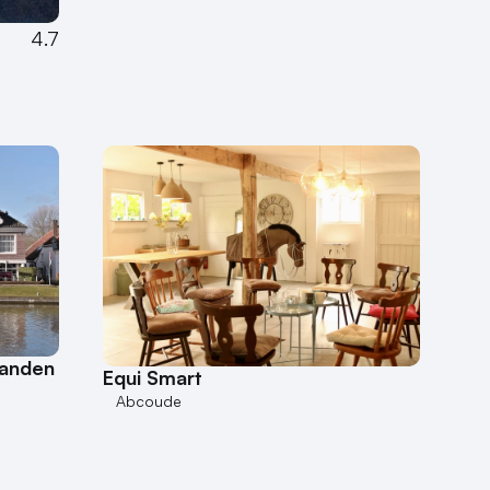
4.7
landen
Equi Smart
Abcoude