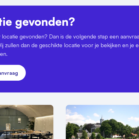
tie gevonden?
uw locatie gevonden? Dan is de volgende stap een aanvra
ij zullen dan de geschikte locatie voor je bekijken en je 
ren.
aanvraag