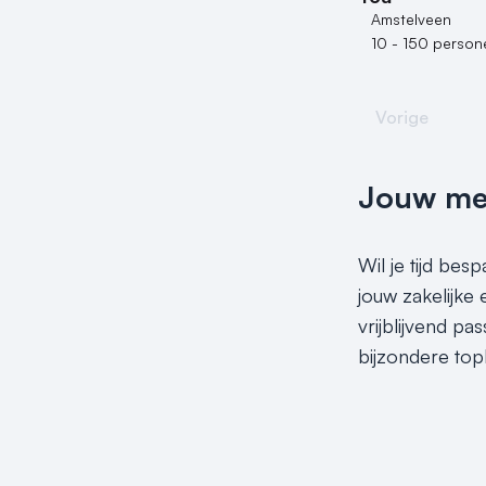
Amstelveen
10 - 150 person
Vorige
Jouw meet
Wil je tijd be
jouw zakelijke
vrijblijvend p
bijzondere top