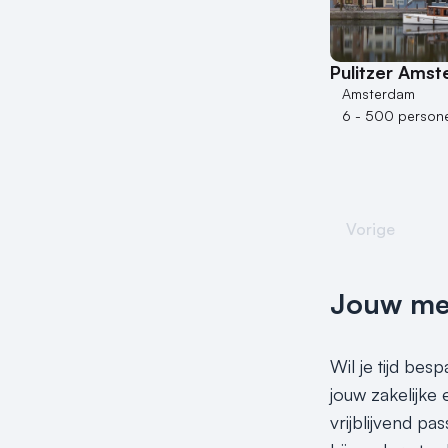
Pulitzer Ams
Amsterdam
6 - 500 person
Vorige
Jouw meet
Wil je tijd be
jouw zakelijke
vrijblijvend p