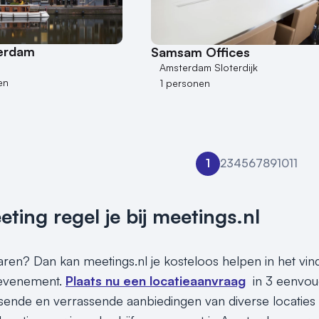
terdam
Samsam Offices
Amsterdam Sloterdijk
en
1 personen
1
2
3
4
5
6
7
8
9
10
11
ing regel je bij meetings.nl
sparen? Dan kan meetings.nl je kosteloos helpen in het v
 evenement.
Plaats nu een locatieaanvraag
in 3 eenvou
assende en verrassende aanbiedingen van diverse locaties