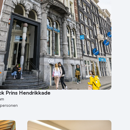
ck Prins Hendrikkade
am
 personen