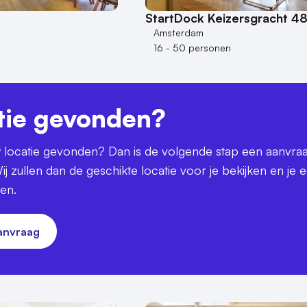
StartDock Keizersgracht 4
Amsterdam
n
16 - 50 personen
tie gevonden?
uw locatie gevonden? Dan is de volgende stap een aanvra
ij zullen dan de geschikte locatie voor je bekijken en je 
ren.
aanvraag