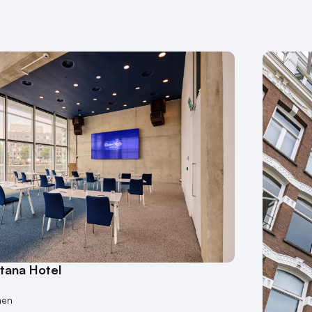
tana Hotel
nen