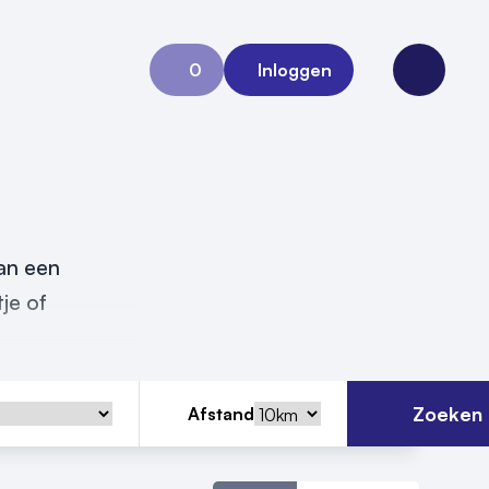
0
Inloggen
Aanvraag 0
Open me
van een
je of
Zoeken
Afstand