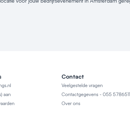
locatie voor jouw bedrijfsevenement in Amsterdam gereg
s
Contact
ngs.nl
Veelgestelde vragen
s) aan
Contactgegevens - 055 578651
aarden
Over ons