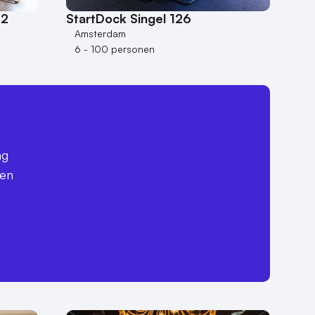
82
StartDock Singel 126
Amsterdam
6 - 100 personen
ag
een