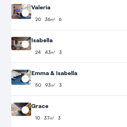
Valeria
20
36
6
m²
Hoogste aantal personen
Oppervlakte
Hoogte
Isabella
24
43
3
m²
Hoogste aantal personen
Oppervlakte
Hoogte
Emma & Isabella
50
93
3
m²
Hoogste aantal personen
Oppervlakte
Hoogte
Grace
10
37
3
m²
Hoogste aantal personen
Oppervlakte
Hoogte