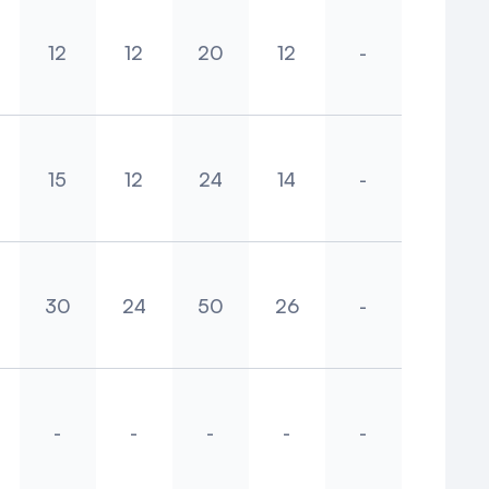
12
12
20
12
-
m
rré
Cabaret
School
Theater
U-vorm
Reception
15
12
24
14
-
m
rré
Cabaret
School
Theater
U-vorm
Reception
30
24
50
26
-
m
rré
Cabaret
School
Theater
U-vorm
Reception
-
-
-
-
-
m
rré
Cabaret
School
Theater
U-vorm
Reception