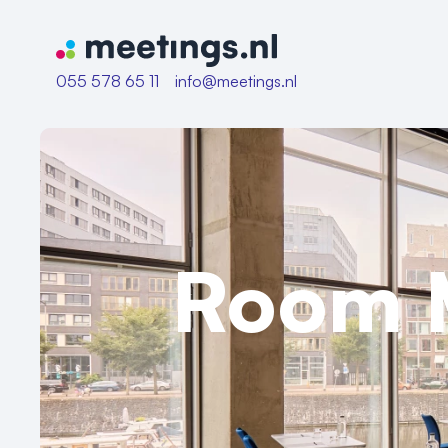
Naar home van Meetings
055 578 65 11
info@meetings.nl
Room M