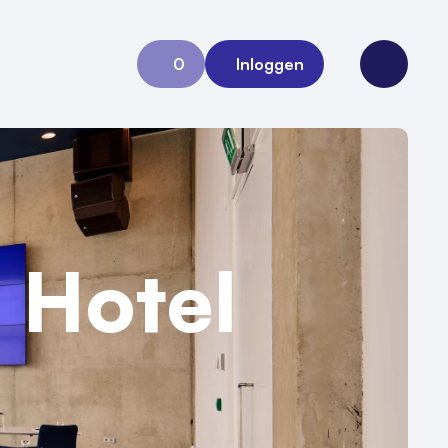
0
Inloggen
Aanvraag 0
Open me
 Hotel