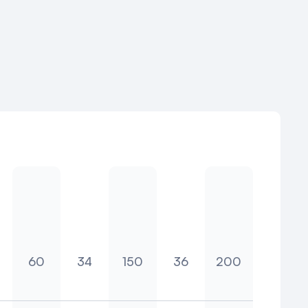
m
rré
Cabaret
School
Theater
U-vorm
Reception
60
34
150
36
200
m
rré
Cabaret
School
Theater
U-vorm
Reception