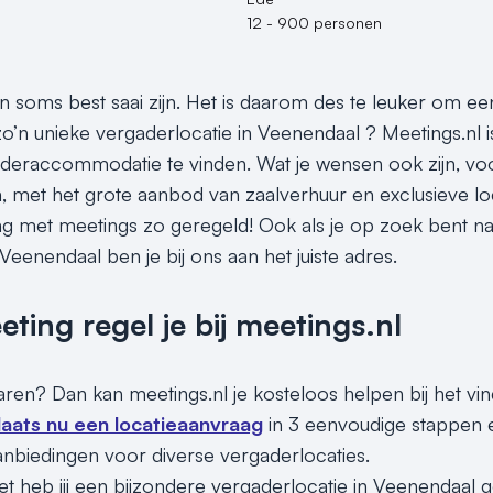
12 - 900 personen
n
 soms best saai zijn. Het is daarom des te leuker om een
o’n unieke vergaderlocatie in Veenendaal ? Meetings.nl 
aderaccommodatie te vinden. Wat je wensen ook zijn, voo
on, met het grote aanbod van zaalverhuur en exclusieve lo
g met meetings zo geregeld! Ook als je op zoek bent na
eenendaal ben je bij ons aan het juiste adres.
ing regel je bij meetings.nl
paren? Dan kan meetings.nl je kosteloos helpen bij het vi
laats nu een locatieaanvraag
in 3 eenvoudige stappen e
nbiedingen voor diverse vergaderlocaties.
et heb jij een bijzondere vergaderlocatie in Veenendaal g