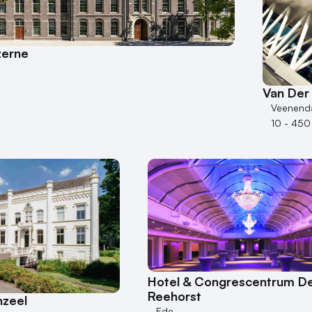
zerne
Van Der
Veenend
10 - 450
Hotel & Congrescentrum D
Reehorst
nzeel
Ede