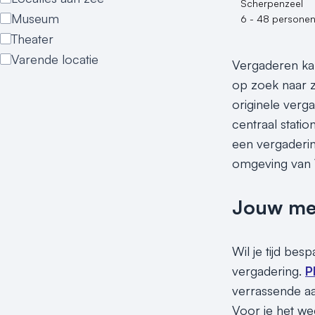
Scherpenzeel
Museum
6 - 48 persone
Theater
Varende locatie
Vergaderen kan
op zoek naar z
originele verg
centraal stati
een vergaderin
omgeving van V
Jouw meet
Wil je tijd bes
vergadering.
P
verrassende aa
Voor je het we