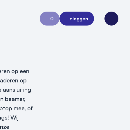
0
Inloggen
Aanvraag 0
Open me
deren op een
rgaderen op
 aansluiting
en beamer,
aptop mee, of
ngs! Wij
onze