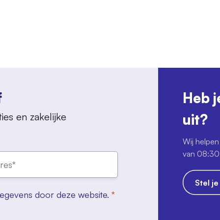
f
Heb j
ies en zakelijke
uit?
Wij helpen 
van 08:30 
Stel j
gegevens door deze website.
*