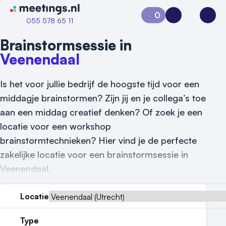
Naar home van Meetings
0
Aanvraag 0
Inloggen
Open
055 578 65 11
Brainstormsessie in
Veenendaal
Is het voor jullie bedrijf de hoogste tijd voor een
middagje brainstormen? Zijn jij en je collega’s toe
aan een middag creatief denken? Of zoek je een
locatie voor een workshop
Vraag locatie aan
brainstormtechnieken? Hier vind je de perfecte
zakelijke locatie voor een brainstormsessie in
Locatiegids
Veenendaal.
Meld locatie aan
Locatie
Nieuws
Type
Reviews (5⭐️)