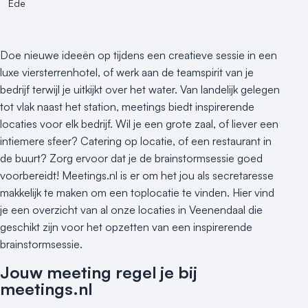
Ede
250 - 500 personen
500+ personen
Doe nieuwe ideeën op tijdens een creatieve sessie in een
Bijzondere locaties
luxe viersterrenhotel, of werk aan de teamspirit van je
Buitenlocatie
bedrijf terwijl je uitkijkt over het water. Van landelijk gelegen
Duurzame locatie
tot vlak naast het station, meetings biedt inspirerende
Groene locatie
locaties voor elk bedrijf. Wil je een grote zaal, of liever een
Heisessie
intiemere sfeer? Catering op locatie, of een restaurant in
Hotel
de buurt? Zorg ervoor dat je de brainstormsessie goed
Hybride events
voorbereidt! Meetings.nl is er om het jou als secretaresse
makkelijk te maken om een toplocatie te vinden. Hier vind
Industriële locatie
je een overzicht van al onze locaties in Veenendaal die
Kasteel en landgoed
geschikt zijn voor het opzetten van een inspirerende
Kleine / intieme locatie
brainstormsessie.
Locaties aan zee
Jouw meeting regel je bij
Museum
meetings.nl
Theater
Varende locatie