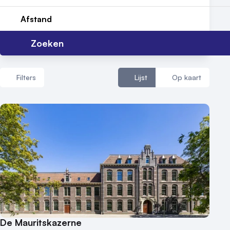
Contact
Afstand
Zoeken
Filters
Lijst
Op kaart
Aantal zalen
1 - 5 zalen
6 - 10 zalen
10 of meer zalen
Aantal personen
1 - 50 personen
50 - 100 personen
De Mauritskazerne
100 - 250 personen