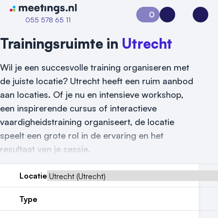
Naar home van Meetings
0
Aanvraag 0
Inloggen
Open
055 578 65 11
Trainingsruimte in
Utrecht
Wil je een succesvolle training organiseren met
de juiste locatie? Utrecht heeft een ruim aanbod
aan locaties. Of je nu en intensieve workshop,
een inspirerende cursus of interactieve
vaardigheidstraining organiseert, de locatie
speelt een grote rol in de ervaring en het
resultaat van je sessie.
Locatie
Vraag locatie aan
Type
Locatiegids