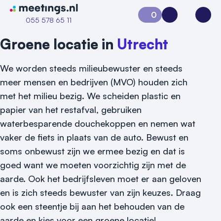
Naar home van Meetings
0
Aanvraag 0
Inloggen
Open
055 578 65 11
Groene locatie in
Utrecht
We worden steeds milieubewuster en steeds
meer mensen en bedrijven (MVO) houden zich
met het milieu bezig. We scheiden plastic en
papier van het restafval, gebruiken
waterbesparende douchekoppen en nemen wat
vaker de fiets in plaats van de auto. Bewust en
soms onbewust zijn we ermee bezig en dat is
goed want we moeten voorzichtig zijn met de
aarde. Ook het bedrijfsleven moet er aan geloven
Vraag locatie aan
en is zich steeds bewuster van zijn keuzes. Draag
Locatiegids
ook een steentje bij aan het behouden van de
aarde en kies voor een groene locatie!