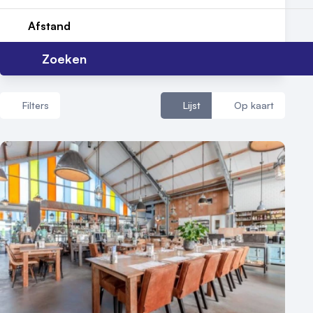
Afstand
Zoeken
Filters
Lijst
Op kaart
Aantal zalen
1 - 5 zalen
6 - 10 zalen
10 of meer zalen
Aantal personen
1 - 50 personen
50 - 100 personen
100 - 250 personen