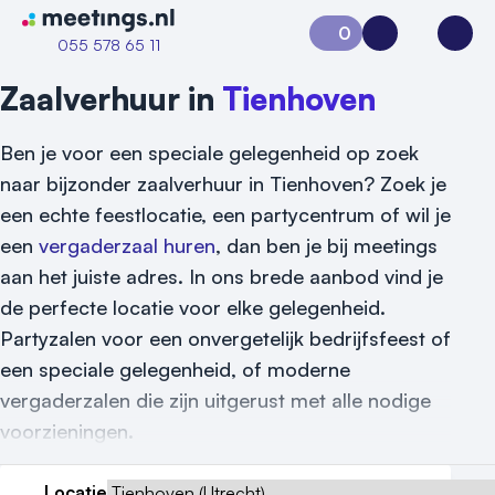
Naar home van Meetings
0
Aanvraag 0
Inloggen
Open
055 578 65 11
Zaalverhuur in
Tienhoven
Ben je voor een speciale gelegenheid op zoek
naar bijzonder zaalverhuur in Tienhoven? Zoek je
een echte feestlocatie, een partycentrum of wil je
een
vergaderzaal huren
, dan ben je bij meetings
aan het juiste adres. In ons brede aanbod vind je
de perfecte locatie voor elke gelegenheid.
Partyzalen voor een onvergetelijk bedrijfsfeest of
een speciale gelegenheid, of moderne
vergaderzalen die zijn uitgerust met alle nodige
voorzieningen.
Locatie