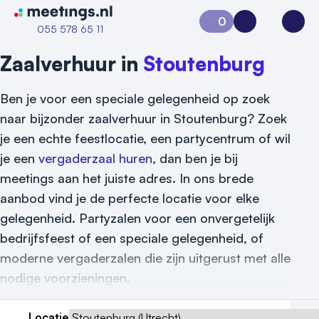
Naar home van Meetings
0
Aanvraag 0
Inloggen
Open
055 578 65 11
Zaalverhuur in
Stoutenburg
Ben je voor een speciale gelegenheid op zoek
naar bijzonder zaalverhuur in Stoutenburg? Zoek
je een echte feestlocatie, een partycentrum of wil
je een
vergaderzaal huren
, dan ben je bij
meetings aan het juiste adres. In ons brede
aanbod vind je de perfecte locatie voor elke
gelegenheid. Partyzalen voor een onvergetelijk
bedrijfsfeest of een speciale gelegenheid, of
moderne vergaderzalen die zijn uitgerust met alle
nodige voorzieningen.
Locatie