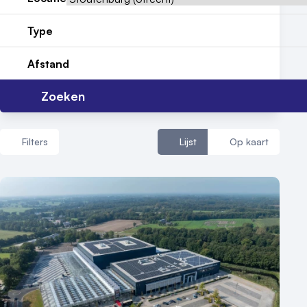
Type
Vraag locatie aan
Afstand
Locatiegids
Zoeken
Meld locatie aan
Nieuws
Filters
Lijst
Op kaart
Reviews (5⭐️)
Contact
Aantal zalen
1 - 5 zalen
6 - 10 zalen
10 of meer zalen
Aantal personen
1 - 50 personen