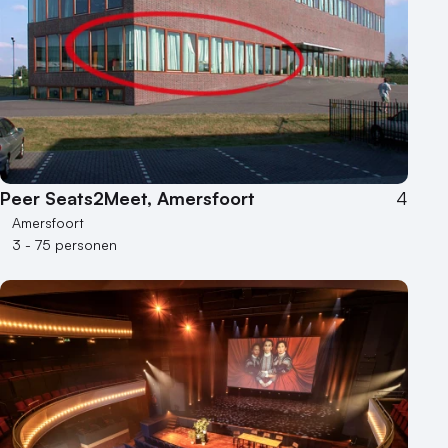
Peer Seats2Meet, Amersfoort
4
Amersfoort
3 - 75 personen