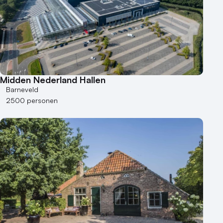
Kleine / intieme locatie
Locaties aan zee
Museum
Theater
Varende locatie
Midden Nederland Hallen
Barneveld
2500 personen