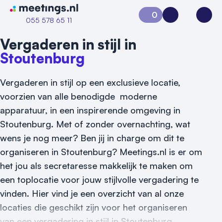
Naar home van Meetings
0
Aanvraag 0
Inloggen
Open
055 578 65 11
Vergaderen in stijl in
Stoutenburg
Vergaderen in stijl op een exclusieve locatie,
voorzien van alle benodigde moderne
apparatuur, in een inspirerende omgeving in
Stoutenburg. Met of zonder overnachting, wat
wens je nog meer? Ben jij in charge om dit te
organiseren in Stoutenburg? Meetings.nl is er om
het jou als secretaresse makkelijk te maken om
een toplocatie voor jouw stijlvolle vergadering te
vinden. Hier vind je een overzicht van al onze
locaties die geschikt zijn voor het organiseren
Vraag locatie aan
van een vergadering in stijl in Stoutenburg.