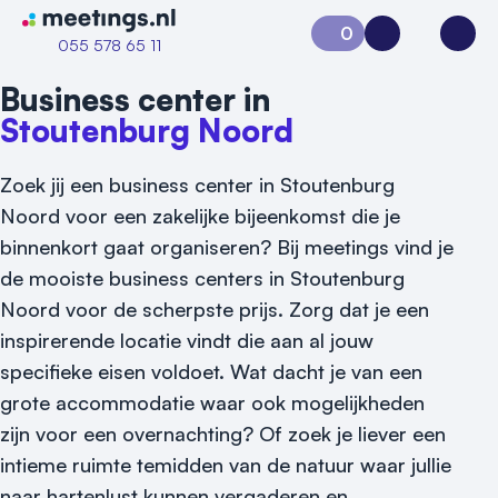
Naar home van Meetings
0
Aanvraag 0
Inloggen
Open
055 578 65 11
Business center in
Stoutenburg Noord
Zoek jij een business center in Stoutenburg
Noord voor een zakelijke bijeenkomst die je
binnenkort gaat organiseren? Bij meetings vind je
de mooiste business centers in Stoutenburg
Noord voor de scherpste prijs. Zorg dat je een
inspirerende locatie vindt die aan al jouw
specifieke eisen voldoet. Wat dacht je van een
grote accommodatie waar ook mogelijkheden
zijn voor een overnachting? Of zoek je liever een
intieme ruimte temidden van de natuur waar jullie
Vraag locatie aan
naar hartenlust kunnen vergaderen en