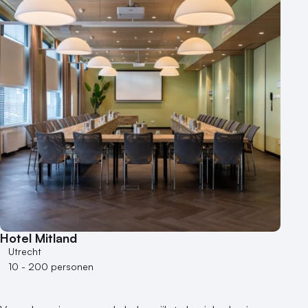
Hotel
Hybride events
Industriële locatie
Kasteel en landgoed
Kleine / intieme locatie
Locaties aan zee
Museum
Theater
Varende locatie
Hotel Mitland
Utrecht
10 - 200 personen