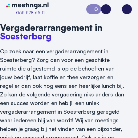
Naar home van Meetings
0
Aanvraag 0
Inloggen
Open
055 578 65 11
Vergaderarrangement in
Soesterberg
Op zoek naar een vergaderarrangement in
Soesterberg? Zorg dan voor een geschikte
ruimte die afgestemd is op de behoeften van
jouw bedrijf, laat koffie en thee verzorgen en
regel er dan ook nog eens een heerlijke lunch bij.
Zo kan de volgende vergadering niks anders dan
Vraag locatie aan
een succes worden en heb jij een uniek
vergaderarrangement in Soesterberg geregeld
Locatiegids
waar iedereen blij van wordt! Wij van meetings
Meld locatie aan
helpen je graag bij het vinden van een bijzonder,
uniek en passend arrangement. Ook als je op