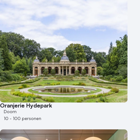
Aantal zalen
1 - 5 zalen
6 - 10 zalen
10 of meer zalen
Aantal personen
1 - 50 personen
50 - 100 personen
100 - 250 personen
250 - 500 personen
500+ personen
Bijzondere locaties
Oranjerie Hydepark
Buitenlocatie
Doorn
Duurzame locatie
10 - 100 personen
Groene locatie
Heisessie