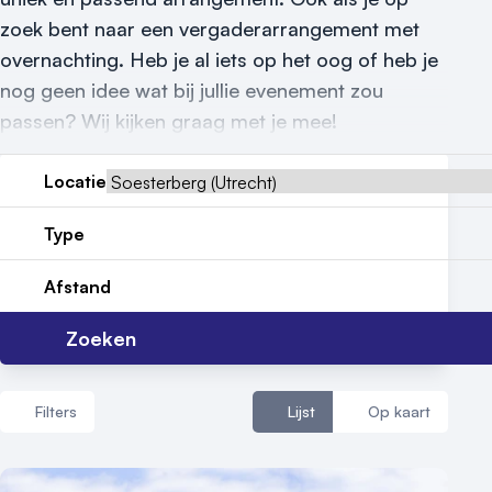
Nieuws
zoek bent naar een vergaderarrangement met
overnachting. Heb je al iets op het oog of heb je
Reviews (5⭐️)
nog geen idee wat bij jullie evenement zou
Contact
passen? Wij kijken graag met je mee!
Locatie
Type
Afstand
Zoeken
Filters
Lijst
Op kaart