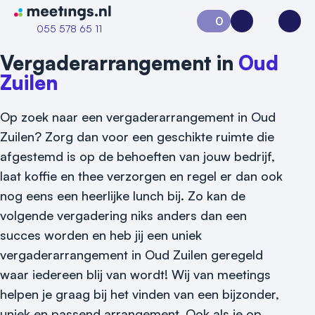
Naar home van Meetings
0
Aanvraag 0
Inloggen
Open
055 578 65 11
Vergaderarrangement in
Oud
Zuilen
Op zoek naar een vergaderarrangement in Oud
Zuilen? Zorg dan voor een geschikte ruimte die
afgestemd is op de behoeften van jouw bedrijf,
laat koffie en thee verzorgen en regel er dan ook
nog eens een heerlijke lunch bij. Zo kan de
volgende vergadering niks anders dan een
succes worden en heb jij een uniek
Vraag locatie aan
vergaderarrangement in Oud Zuilen geregeld
waar iedereen blij van wordt! Wij van meetings
Locatiegids
helpen je graag bij het vinden van een bijzonder,
uniek en passend arrangement. Ook als je op
Meld locatie aan