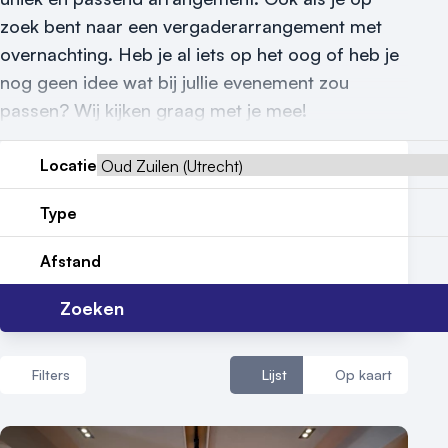
zoek bent naar een vergaderarrangement met
Nieuws
overnachting. Heb je al iets op het oog of heb je
nog geen idee wat bij jullie evenement zou
Reviews (5⭐️)
passen? Wij kijken graag met je mee!
Contact
Locatie
Type
Afstand
Zoeken
Filters
Lijst
Op kaart