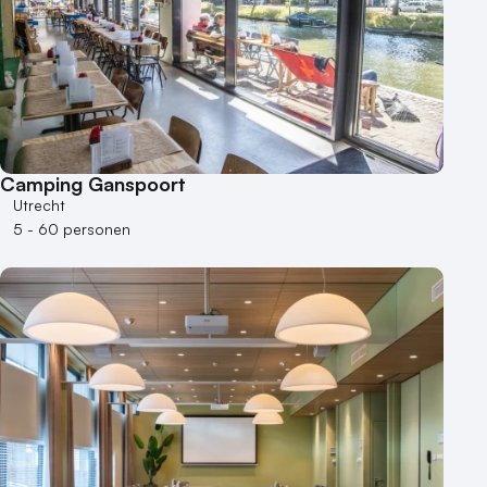
Hotel
Hybride events
Industriële locatie
Kasteel en landgoed
Kleine / intieme locatie
Locaties aan zee
Camping Ganspoort
Museum
Utrecht
Theater
5 - 60 personen
Varende locatie