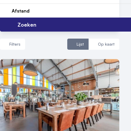
Afstand
Zoeken
Filters
Lijst
Op kaart
Aantal zalen
1 - 5 zalen
6 - 10 zalen
10 of meer zalen
Aantal personen
1 - 50 personen
50 - 100 personen
100 - 250 personen