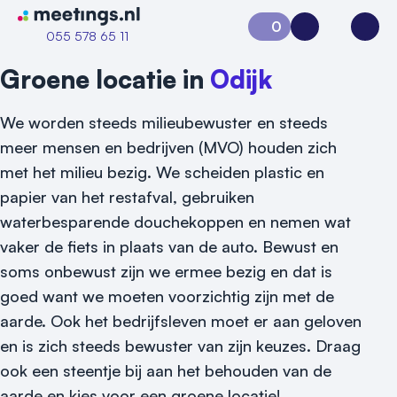
Naar home van Meetings
0
Aanvraag 0
Inloggen
Open
055 578 65 11
Groene locatie in
Odijk
We worden steeds milieubewuster en steeds
meer mensen en bedrijven (MVO) houden zich
met het milieu bezig. We scheiden plastic en
papier van het restafval, gebruiken
waterbesparende douchekoppen en nemen wat
vaker de fiets in plaats van de auto. Bewust en
soms onbewust zijn we ermee bezig en dat is
goed want we moeten voorzichtig zijn met de
aarde. Ook het bedrijfsleven moet er aan geloven
en is zich steeds bewuster van zijn keuzes. Draag
Vraag locatie aan
ook een steentje bij aan het behouden van de
aarde en kies voor een groene locatie!
Locatiegids