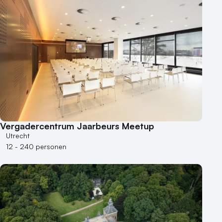
Bijzondere locaties
Buitenlocatie
Duurzame locatie
Groene locatie
Heisessie
Hotel
Hybride events
Industriële locatie
Vergadercentrum Jaarbeurs Meetup
Kasteel en landgoed
Utrecht
Kleine / intieme locatie
12 - 240 personen
Locaties aan zee
Museum
Theater
Varende locatie