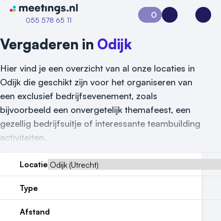
Naar home van Meetings
0
Aanvraag 0
Inloggen
Open
055 578 65 11
Vergaderen in
Odijk
Hier vind je een overzicht van al onze locaties in
Odijk die geschikt zijn voor het organiseren van
een exclusief bedrijfsevenement, zoals
bijvoorbeeld een onvergetelijk themafeest, een
gezellig bedrijfsuitje of interessante teambuilding
activiteiten.
Locatie
Type
Afstand