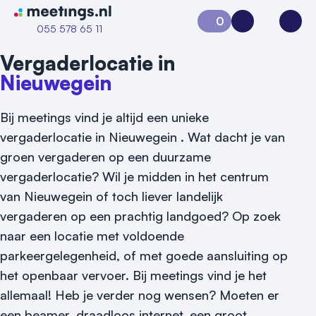
Naar home van Meetings
0
Aanvraag 0
Inloggen
Open
055 578 65 11
Vergaderlocatie in
Nieuwegein
Bij meetings vind je altijd een unieke
vergaderlocatie in Nieuwegein . Wat dacht je van
groen vergaderen op een duurzame
vergaderlocatie? Wil je midden in het centrum
van Nieuwegein of toch liever landelijk
vergaderen op een prachtig landgoed? Op zoek
naar een locatie met voldoende
parkeergelegenheid, of met goede aansluiting op
Vraag locatie aan
het openbaar vervoer. Bij meetings vind je het
allemaal! Heb je verder nog wensen? Moeten er
Locatiegids
een beamer, draadloos internet, een groot