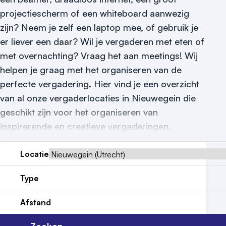
Meld locatie aan
projectiescherm of een whiteboard aanwezig
zijn? Neem je zelf een laptop mee, of gebruik je
Nieuws
er liever een daar? Wil je vergaderen met eten of
Reviews (5⭐️)
met overnachting? Vraag het aan meetings! Wij
helpen je graag met het organiseren van de
Contact
perfecte vergadering. Hier vind je een overzicht
van al onze vergaderlocaties in Nieuwegein die
geschikt zijn voor het organiseren van
inspirerende en creatieve vergaderingen.
Locatie
Type
Afstand