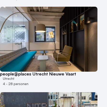
Buitenlocatie
Duurzame locatie
Groene locatie
Heisessie
Hotel
Hybride events
Industriële locatie
Kasteel en landgoed
Kleine / intieme locatie
Locaties aan zee
people@places Utrecht Nieuwe Vaart
Museum
Utrecht
Theater
4 - 28 personen
Varende locatie