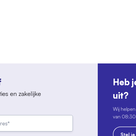
f
Heb j
ies en zakelijke
uit?
Wij helpen 
van 08:30 
Stel j