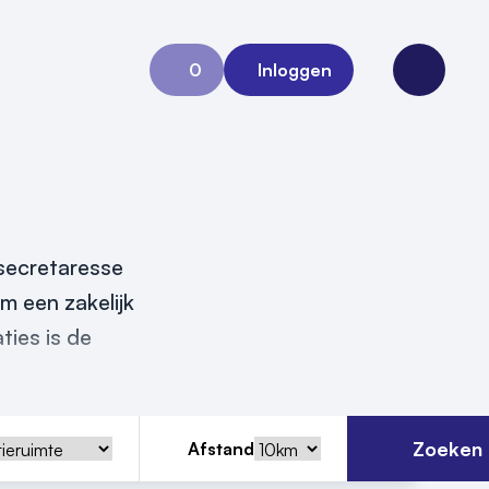
0
Inloggen
Aanvraag 0
Open me
 secretaresse
m een zakelijk
ties is de
Zoeken
Afstand