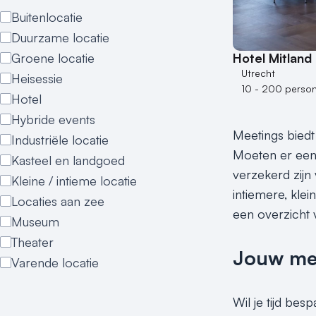
Buitenlocatie
Duurzame locatie
Hotel Mitland
Groene locatie
Utrecht
Heisessie
10 - 200 perso
Hotel
Hybride events
Meetings biedt
Industriële locatie
Moeten er een 
Kasteel en landgoed
verzekerd zijn 
Kleine / intieme locatie
intiemere, klei
Locaties aan zee
een overzicht 
Museum
Theater
Jouw meet
Varende locatie
Wil je tijd be