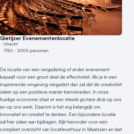
Hotel
Hybride events
Industriële locatie
Kasteel en landgoed
Kleine / intieme locatie
Gietijzer Evenementenlocatie
Locaties aan zee
Utrecht
Museum
1750 - 2000 personen
Theater
Varende locatie
De locatie van een vergadering of ander evenement
bepaalt voor een groot deel de effectiviteit. Als je in een
inspirerende omgeving vergadert dan zal dat de creativiteit
zeker op een positieve manier beïnvloeden. In onze
huidige economie staat er een steeds grotere druk op ons
en op ons werk. Daarom is het erg belangrijk om
innovatief en creatief te denken. Een bijzondere locatie
zal hier zeker aan bijdragen. Kijk hieronder voor een
compleet overzicht van locatieverhuur in Maarssen en laat