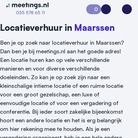
Naar home van Meetings
0
Aanvraag 0
Inloggen
Open
055 578 65 11
Locatieverhuur in
Maarssen
Ben je op zoek naar locatieverhuur in Maarssen?
Dan ben je bij meetings.nl aan het goede adres!
Een locatie huren kan op vele verschillende
manieren en voor diverse verschillende
doeleinden. Zo kan je op zoek zijn naar een
kleinschalige intieme locatie of een ruime locatie
Vraag locatie aan
voor een groot gezelschap, een luxe of
eenvoudige locatie of voor een vergadering of
Locatiegids
conferentie. Bij ieder soort zakelijke bijeenkomst
Meld locatie aan
hoort een andere locatie en het is erg belangrijk
om hier rekening mee te houden. Als je een
Nieuws
vergadering organiseert, heb je een hele andere