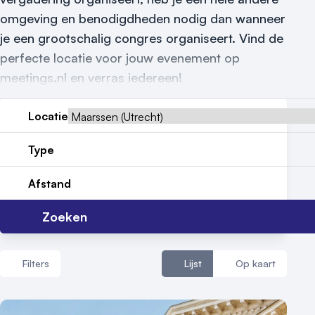
Reviews (5⭐️)
omgeving en benodigdheden nodig dan wanneer
je een grootschalig congres organiseert. Vind de
Contact
perfecte locatie voor jouw evenement op
meetings.nl en verras iedereen!
Locatie
Type
Afstand
Zoeken
Filters
Lijst
Op kaart