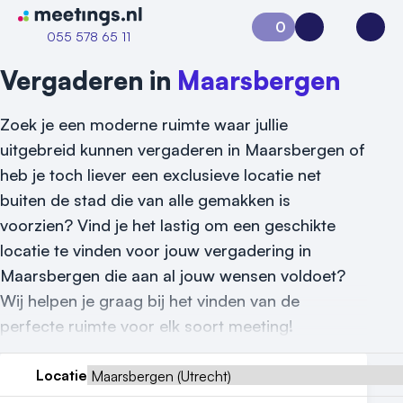
Naar home van Meetings
0
Aanvraag 0
Inloggen
Open
055 578 65 11
Vergaderen in
Maarsbergen
Zoek je een moderne ruimte waar jullie
uitgebreid kunnen vergaderen in Maarsbergen of
heb je toch liever een exclusieve locatie net
buiten de stad die van alle gemakken is
voorzien? Vind je het lastig om een geschikte
locatie te vinden voor jouw vergadering in
Maarsbergen die aan al jouw wensen voldoet?
Vraag locatie aan
Wij helpen je graag bij het vinden van de
perfecte ruimte voor elk soort meeting!
Locatiegids
Meld locatie aan
Locatie