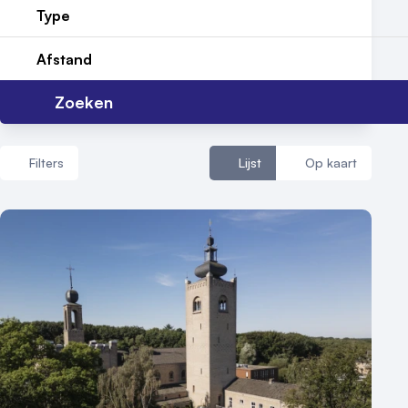
Nieuws
Type
Reviews (5⭐️)
Afstand
Contact
Zoeken
Filters
Lijst
Op kaart
Aantal zalen
1 - 5 zalen
6 - 10 zalen
10 of meer zalen
Aantal personen
1 - 50 personen
50 - 100 personen