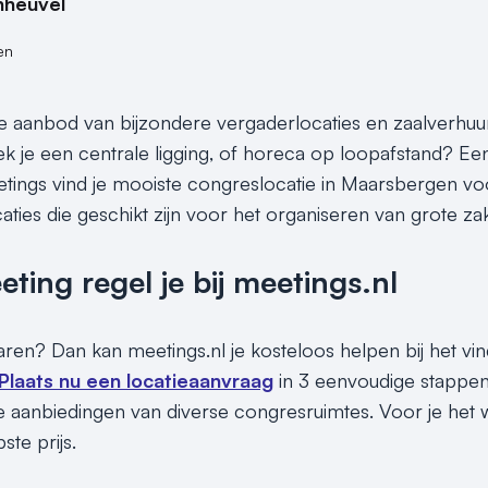
nheuvel
en
e aanbod van bijzondere vergaderlocaties en zaalverhuu
k je een centrale ligging, of horeca op loopafstand? Ee
eetings vind je mooiste congreslocatie in Maarsbergen voo
caties die geschikt zijn voor het organiseren van grote z
ing regel je bij meetings.nl
sparen? Dan kan meetings.nl je kosteloos helpen bij het v
Plaats nu een locatieaanvraag
in 3 eenvoudige stappen
 aanbiedingen van diverse congresruimtes. Voor je het w
te prijs.