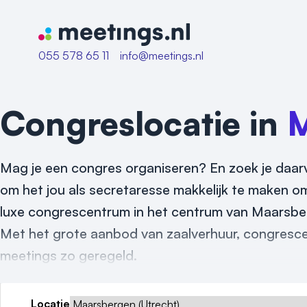
Naar home van Meetings
055 578 65 11
info@meetings.nl
Congreslocatie in
M
Mag je een congres organiseren? En zoek je daarv
om het jou als secretaresse makkelijk te maken om
luxe congrescentrum in het centrum van Maarsberg
Met het grote aanbod van zaalverhuur, congrescen
meetings zo geregeld.
Locatie