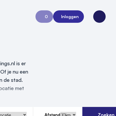
0
Inloggen
Aanvraag 0
Open me
gs.nl is er
 Of je nu een
n de stad.
locatie met
Zoeken
Afstand