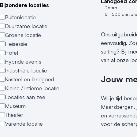
Landgoed Zo
Bijzondere locaties
Doorn
6 - 500 person
Buitenlocatie
Duurzame locatie
Ons uitgebreid
Groene locatie
eenvoudig. Zoe
Heisessie
setting? Bij m
Hotel
van al onze lo
Hybride events
Industriële locatie
Jouw meet
Kasteel en landgoed
Kleine / intieme locatie
Locaties aan zee
Wil je tijd be
Museum
Maarsbergen.
Theater
en verrassende
Varende locatie
voor de scherps