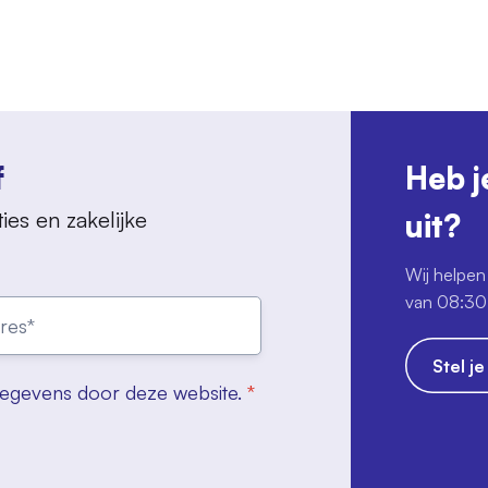
f
Heb j
ies en zakelijke
uit?
Wij helpen 
van 08:30 
Stel j
gegevens door deze website.
*