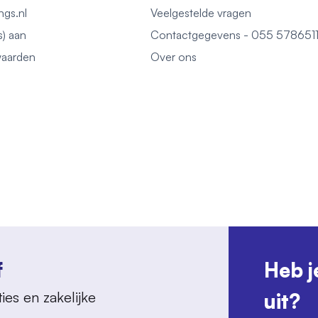
ngs.nl
Veelgestelde vragen
s) aan
Contactgegevens - 055 578651
aarden
Over ons
f
Heb j
ies en zakelijke
uit?