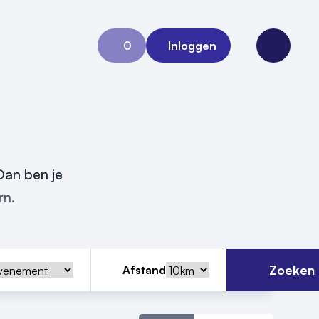
0
Inloggen
Aanvraag 0
Open me
Dan ben je
rn.
Zoeken
Afstand