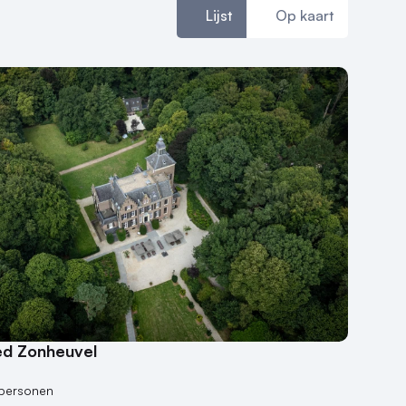
Lijst
Op kaart
d Zonheuvel
personen