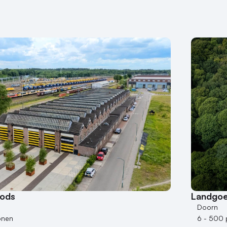
oods
Landgoe
Doorn
onen
6 - 500 