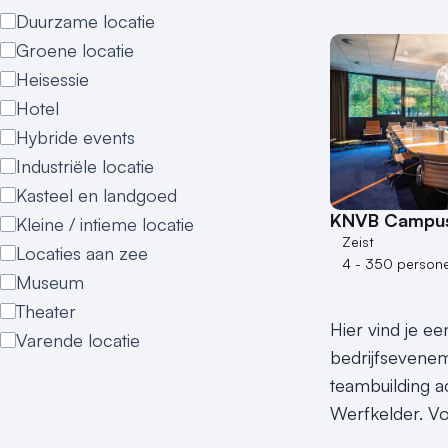
Duurzame locatie
Groene locatie
Heisessie
Hotel
Hybride events
Industriële locatie
Kasteel en landgoed
KNVB Campu
Kleine / intieme locatie
Zeist
Locaties aan zee
4 - 350 person
Museum
Theater
Hier vind je ee
Varende locatie
bedrijfseveneme
teambuilding ac
Werfkelder. Vo