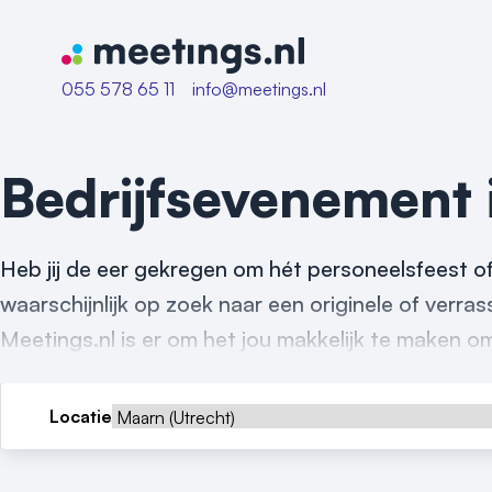
Naar home van Meetings
055 578 65 11
info@meetings.nl
Bedrijfsevenement
Heb jij de eer gekregen om hét personeelsfeest of
waarschijnlijk op zoek naar een originele of verr
Meetings.nl is er om het jou makkelijk te maken o
Locatie