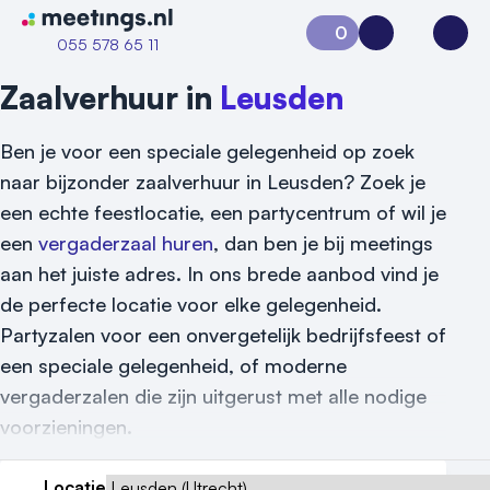
Naar home van Meetings
0
Aanvraag 0
Inloggen
Open
055 578 65 11
Zaalverhuur in
Leusden
Ben je voor een speciale gelegenheid op zoek
naar bijzonder zaalverhuur in Leusden? Zoek je
een echte feestlocatie, een partycentrum of wil je
een
vergaderzaal huren
, dan ben je bij meetings
aan het juiste adres. In ons brede aanbod vind je
de perfecte locatie voor elke gelegenheid.
Partyzalen voor een onvergetelijk bedrijfsfeest of
een speciale gelegenheid, of moderne
vergaderzalen die zijn uitgerust met alle nodige
voorzieningen.
Locatie