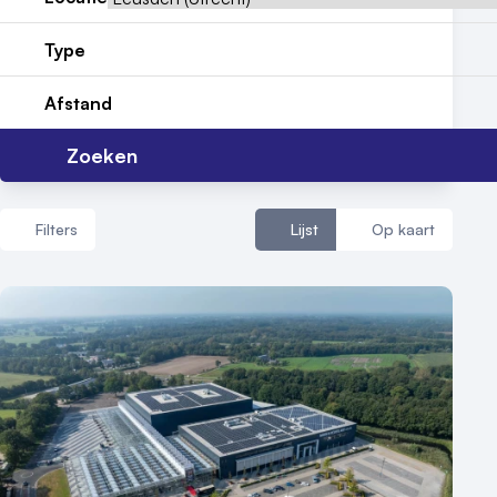
Type
Vraag locatie aan
Afstand
Locatiegids
Zoeken
Meld locatie aan
Nieuws
Filters
Lijst
Op kaart
Reviews (5⭐️)
Contact
Aantal zalen
1 - 5 zalen
6 - 10 zalen
10 of meer zalen
Aantal personen
1 - 50 personen