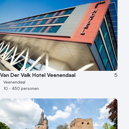
Hybride events
Industriële locatie
Kasteel en landgoed
Kleine / intieme locatie
Locaties aan zee
Museum
Theater
Varende locatie
Van Der Valk Hotel Veenendaal
5
Veenendaal
10 - 450 personen