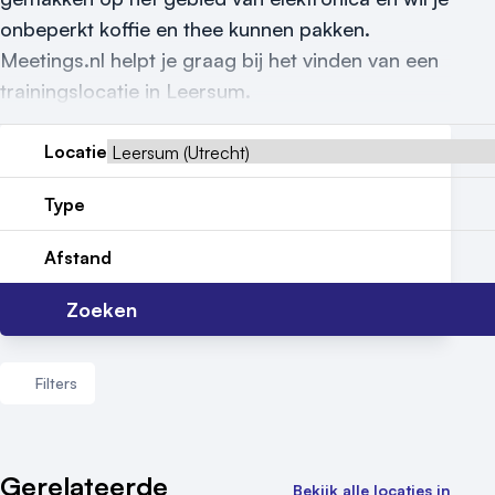
Locatiegids
onbeperkt koffie en thee kunnen pakken.
Meetings.nl helpt je graag bij het vinden van een
Meld locatie aan
trainingslocatie in Leersum.
Nieuws
Locatie
Reviews (5⭐️)
Type
Contact
Afstand
Zoeken
Filters
Aantal zalen
Gerelateerde
Bekijk alle locaties in