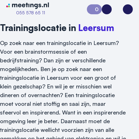
Naar home van Meetings
0
Aanvraag 0
Inloggen
Open
055 578 65 11
Trainingslocatie in
Leersum
Op zoek naar een trainingslocatie in Leersum?
Voor een brainstormsessie of een
bedrijfstraining? Dan zijn er verschillende
mogelijkheden. Ben je op zoek naar een
trainingslocatie in Leersum voor een groot of
klein gezelschap? En wil je er misschien wel
dineren of overnachten? Een trainingslocatie
moet vooral niet stoffig en saai zijn, maar
sfeervol en inspirerend. Want in een inspirerende
omgeving leer je beter. Daarnaast moet de
trainingslocatie wellicht voorzien zijn van alle
Vraag locatie aan
gemakken op het gebied van elektronica en wil je