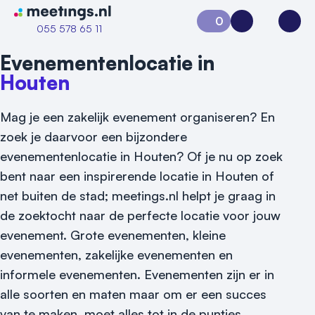
Naar home van Meetings
0
Aanvraag 0
Inloggen
Open
055 578 65 11
Evenementenlocatie in
Houten
Mag je een zakelijk evenement organiseren? En
zoek je daarvoor een bijzondere
evenementenlocatie in Houten? Of je nu op zoek
bent naar een inspirerende locatie in Houten of
net buiten de stad; meetings.nl helpt je graag in
de zoektocht naar de perfecte locatie voor jouw
Vraag locatie aan
evenement.
Grote evenementen, kleine
evenementen, zakelijke evenementen en
Locatiegids
informele evenementen. Evenementen zijn er in
Meld locatie aan
alle soorten en maten maar om er een succes
van te maken, moet alles tot in de puntjes