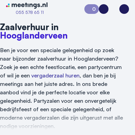
Naar home van Meetings
0
Aanvraag 0
Inloggen
Open
055 578 65 11
Zaalverhuur in
Hooglanderveen
Ben je voor een speciale gelegenheid op zoek
naar bijzonder zaalverhuur in Hooglanderveen?
Zoek je een echte feestlocatie, een partycentrum
of wil je een
vergaderzaal huren
, dan ben je bij
meetings aan het juiste adres. In ons brede
aanbod vind je de perfecte locatie voor elke
gelegenheid. Partyzalen voor een onvergetelijk
bedrijfsfeest of een speciale gelegenheid, of
moderne vergaderzalen die zijn uitgerust met alle
nodige voorzieningen.