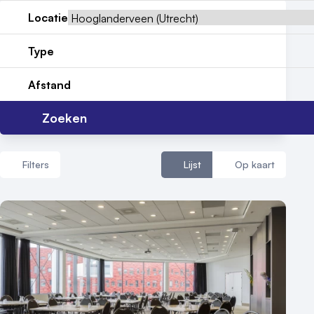
Locatie
Vraag locatie aan
Type
Locatiegids
Afstand
Meld locatie aan
Zoeken
Nieuws
Reviews (5⭐️)
Filters
Lijst
Op kaart
Contact
Aantal zalen
1 - 5 zalen
6 - 10 zalen
10 of meer zalen
Aantal personen