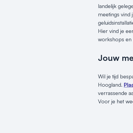
landelijk geleg
meetings vind 
geluidsinstalla
Hier vind je ee
workshops en t
Jouw meet
Wil je tijd bes
Hoogland.
Pla
verrassende aa
Voor je het wee