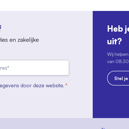
f
Heb j
ies en zakelijke
uit?
Wij helpen 
van 08:30 
Stel j
gegevens door deze website.
*