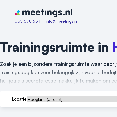
Naar home van Meetings
055 578 65 11
info@meetings.nl
Trainingsruimte in
Zoek je een bijzondere trainingsruimte waar bed
trainingsdag kan zeer belangrijk zijn voor je bedrij
het jou als secretaresse makkelijk te maken om een
Locatie