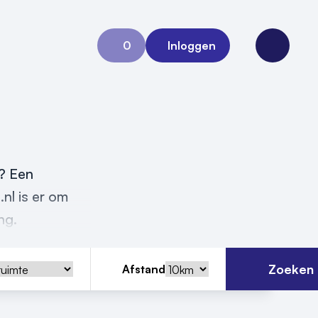
0
Inloggen
Aanvraag 0
Open me
n? Een
.nl is er om
ing.
Zoeken
Afstand