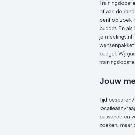
Trainingslocati
of aan de rand 
bent op zoek n
budget. En als 
je meetings.nl
wensenpakket do
budget. Wij ga
trainingslocati
Jouw meet
Tijd besparen?
locatieaanvraag
passende en ve
zoeken, maar d