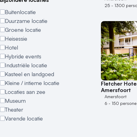
25 - 1300 pers
Buitenlocatie
Duurzame locatie
Groene locatie
Heisessie
Hotel
Hybride events
Industriële locatie
Kasteel en landgoed
Kleine / intieme locatie
Fletcher Hote
Amersfoort
Locaties aan zee
Amersfoort
Museum
6 - 150 persone
Theater
Varende locatie