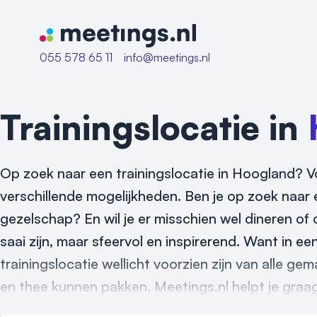
Naar home van Meetings
055 578 65 11
info@meetings.nl
Trainingslocatie in
Op zoek naar een trainingslocatie in Hoogland? Vo
verschillende mogelijkheden. Ben je op zoek naar 
gezelschap? En wil je er misschien wel dineren of 
saai zijn, maar sfeervol en inspirerend. Want in e
trainingslocatie wellicht voorzien zijn van alle ge
en thee kunnen pakken. Meetings.nl helpt je graag