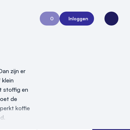
0
Inloggen
Aanvraag 0
Open me
an zijn er
 klein
 stoffig en
moet de
perkt koffie
nd.