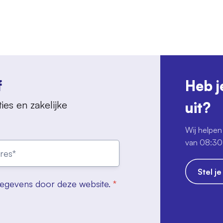
f
Heb j
ies en zakelijke
uit?
Wij helpen 
van 08:30 
Stel j
gegevens door deze website.
*