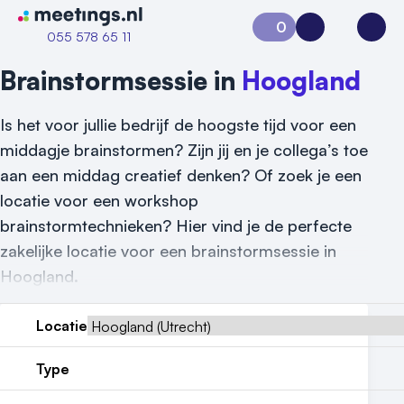
Naar home van Meetings
0
Aanvraag 0
Inloggen
Open
055 578 65 11
Brainstormsessie in
Hoogland
Is het voor jullie bedrijf de hoogste tijd voor een
middagje brainstormen? Zijn jij en je collega’s toe
aan een middag creatief denken? Of zoek je een
locatie voor een workshop
brainstormtechnieken? Hier vind je de perfecte
zakelijke locatie voor een brainstormsessie in
Hoogland.
Locatie
Type
Vraag locatie aan