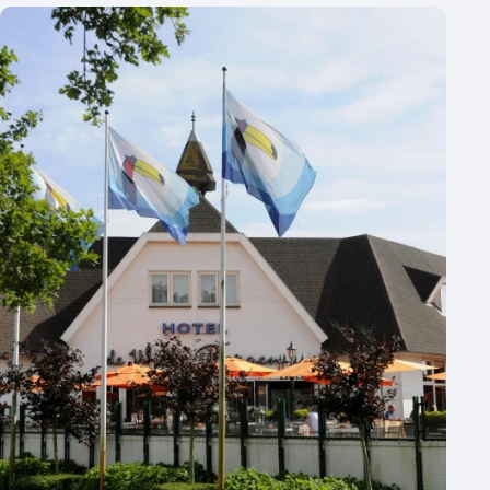
Aantal zalen
1 - 5 zalen
6 - 10 zalen
10 of meer zalen
Aantal personen
1 - 50 personen
50 - 100 personen
100 - 250 personen
250 - 500 personen
500+ personen
Bijzondere locaties
Buitenlocatie
Duurzame locatie
Groene locatie