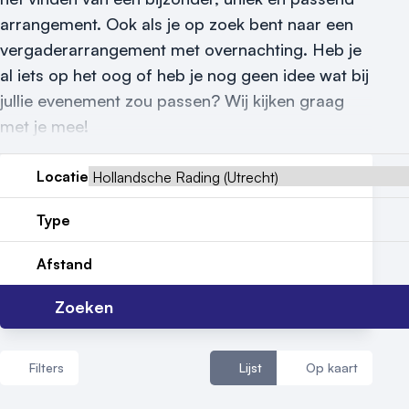
arrangement. Ook als je op zoek bent naar een
Nieuws
vergaderarrangement met overnachting. Heb je
Reviews (5⭐️)
al iets op het oog of heb je nog geen idee wat bij
jullie evenement zou passen? Wij kijken graag
Contact
met je mee!
Locatie
Type
Afstand
Zoeken
Filters
Lijst
Op kaart