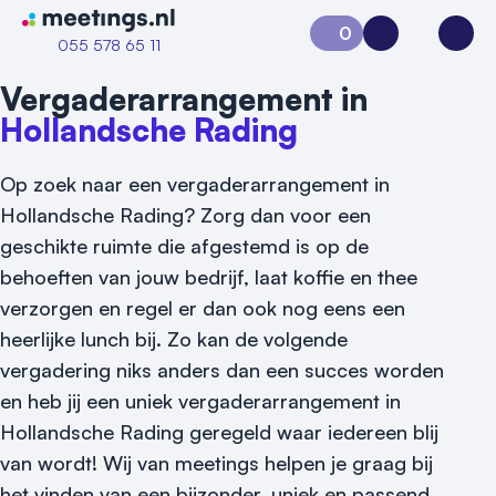
Naar home van Meetings
0
Aanvraag 0
Inloggen
Open
055 578 65 11
Vergaderarrangement in
Hollandsche Rading
Op zoek naar een vergaderarrangement in
Hollandsche Rading? Zorg dan voor een
geschikte ruimte die afgestemd is op de
behoeften van jouw bedrijf, laat koffie en thee
verzorgen en regel er dan ook nog eens een
heerlijke lunch bij. Zo kan de volgende
vergadering niks anders dan een succes worden
Vraag locatie aan
en heb jij een uniek vergaderarrangement in
Locatiegids
Hollandsche Rading geregeld waar iedereen blij
van wordt! Wij van meetings helpen je graag bij
Meld locatie aan
het vinden van een bijzonder, uniek en passend