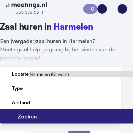
Naar home van Meetings
0
Aanvraag 0
Inloggen
Open
055 578 65 11
Zaal huren in
Harmelen
Een (vergader)zaal huren in Harmelen?
Meetings.nl helpt je graag bij het vinden van de
perfecte locatie!
Locatie
Type
Afstand
Zoeken