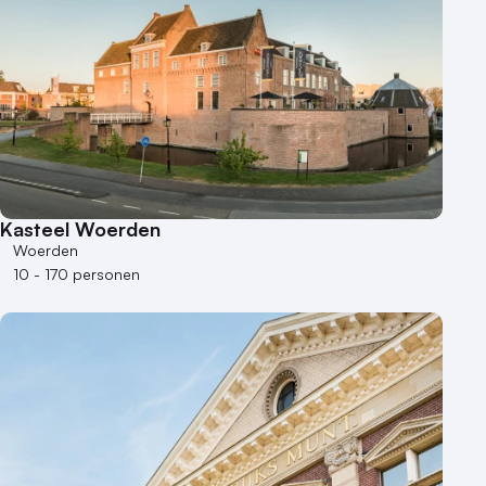
Duurzame locatie
Groene locatie
Heisessie
Hotel
Hybride events
Industriële locatie
Kasteel en landgoed
Kleine / intieme locatie
Kasteel Woerden
Locaties aan zee
Woerden
Museum
10 - 170 personen
Theater
Varende locatie