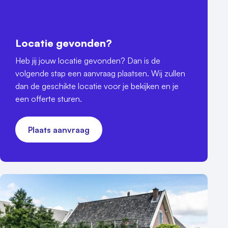
Locatie gevonden?
Heb jij jouw locatie gevonden? Dan is de
volgende stap een aanvraag plaatsen. Wij zullen
dan de geschikte locatie voor je bekijken en je
een offerte sturen.
Plaats aanvraag