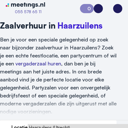
Naar home van Meetings
0
Aanvraag 0
Inloggen
Open
055 578 65 11
Zaalverhuur in
Haarzuilens
Ben je voor een speciale gelegenheid op zoek
naar bijzonder zaalverhuur in Haarzuilens? Zoek
je een echte feestlocatie, een partycentrum of wil
je een
vergaderzaal huren
, dan ben je bij
meetings aan het juiste adres. In ons brede
aanbod vind je de perfecte locatie voor elke
gelegenheid. Partyzalen voor een onvergetelijk
bedrijfsfeest of een speciale gelegenheid, of
moderne vergaderzalen die zijn uitgerust met alle
nodige voorzieningen.
Locatie