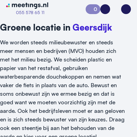
Naar home van Meetings
0
Aanvraag 0
Inloggen
Open
055 578 65 11
Groene locatie in
Geersdijk
We worden steeds milieubewuster en steeds
meer mensen en bedrijven (MVO) houden zich
met het milieu bezig. We scheiden plastic en
papier van het restafval, gebruiken
waterbesparende douchekoppen en nemen wat
vaker de fiets in plaats van de auto. Bewust en
soms onbewust zijn we ermee bezig en dat is
goed want we moeten voorzichtig zijn met de
Vraag locatie aan
aarde. Ook het bedrijfsleven moet er aan geloven
Locatiegids
en is zich steeds bewuster van zijn keuzes. Draag
ook een steentje bij aan het behouden van de
Meld locatie aan
aarde en kies voor een groene locatie!