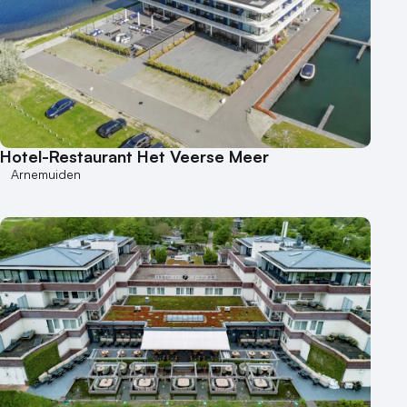
250 - 500 personen
500+ personen
Bijzondere locaties
Buitenlocatie
Duurzame locatie
Hotel-Restaurant Het Veerse Meer
Groene locatie
Arnemuiden
Heisessie
Hotel
Hybride events
Industriële locatie
Kasteel en landgoed
Kleine / intieme locatie
Locaties aan zee
Museum
Theater
Varende locatie