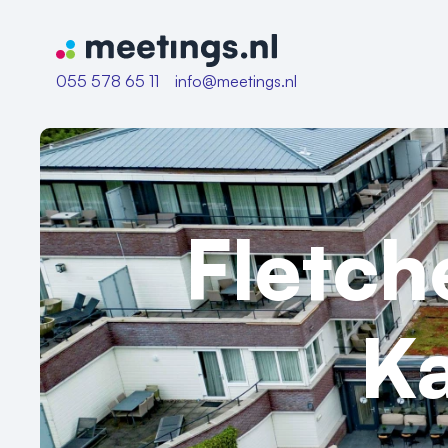
Naar home van Meetings
055 578 65 11
info@meetings.nl
Fletch
K