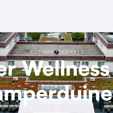
er Wellness
amperduine