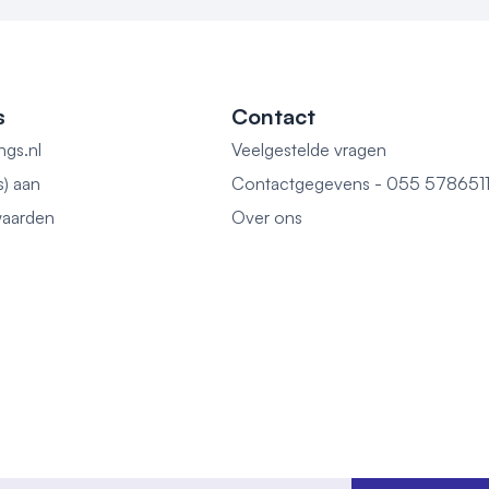
rgen omtrent uw 
 Wij 
s
Contact
etings en events 
ngs.nl
Veelgestelde vragen
n:

s) aan
Contactgegevens - 055 578651
aarden
Over ons