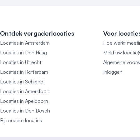
voor maatwerk. Met veel plezier nemen we u alle zo
bedrijfsuitje of personeelsfeest in Zeeland uit handen.
inventariseren uw wensen en leveren vakwerk.

Ontdek vergaderlocaties
Voor locatie
Benieuwd naar de mogelijkheden? Hierbij het type me
Locaties in Amsterdam
Hoe werkt meeti
waar wij bij Fletcher enorm veel ervaring mee hebbe
Locaties in Den Haag
Meld uw locatie(
- Vergaderingen

Locaties in Utrecht
Algemene voorw
- Trainingen

- Presentaties

Locaties in Rotterdam
Inloggen
- Congres/seminar

Locaties in Schiphol
- Beurzen

Locaties in Amersfoort
- Recepties

Locaties in Apeldoorn
- Evenementen

Locaties in Den Bosch
- Teambuilding

Bijzondere locaties
- Outdoor activiteiten
