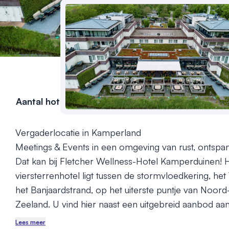
Aantal hotelkamers
79
Vergaderlocatie in Kamperland

Meetings & Events in een omgeving van rust, ontspan
Dat kan bij Fletcher Wellness-Hotel Kamperduinen! H
viersterrenhotel ligt tussen de stormvloedkering, he
het Banjaardstrand, op het uiterste puntje van Noord
Zeeland. U vind hier naast een uitgebreid aanbod aan
faciliteiten en luxe overnachtingsmogelijkheden ook e
Lees meer