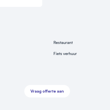
 twee exclusieve 
oldoende 
rmsessies, 
Restaurant
 u uw zakelijk 
 voordelen die 
Fiets verhuur
t!

dat kan bij 
t u de 
 U kunt hier tot 
Vraag offerte aan
n unieke locatie 
r ú. Wij gaan 