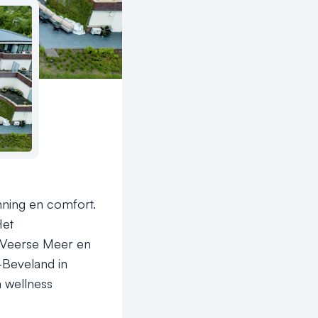
ning en comfort. 
et 
t Veerse Meer en 
-Beveland in 
 wellness 
en groot aantal 