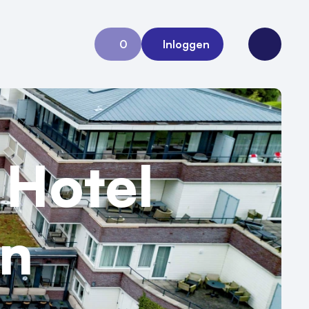
0
Inloggen
Aanvraag 0
Open me
 Hotel
n