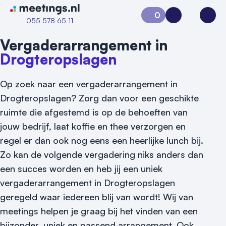
Naar home van Meetings
0
Aanvraag 0
Inloggen
Open
055 578 65 11
Vergaderarrangement in
Drogteropslagen
Op zoek naar een vergaderarrangement in
Drogteropslagen? Zorg dan voor een geschikte
ruimte die afgestemd is op de behoeften van
jouw bedrijf, laat koffie en thee verzorgen en
regel er dan ook nog eens een heerlijke lunch bij.
Zo kan de volgende vergadering niks anders dan
Vraag locatie aan
een succes worden en heb jij een uniek
Locatiegids
vergaderarrangement in Drogteropslagen
geregeld waar iedereen blij van wordt! Wij van
Meld locatie aan
meetings helpen je graag bij het vinden van een
Nieuws
bijzonder, uniek en passend arrangement. Ook