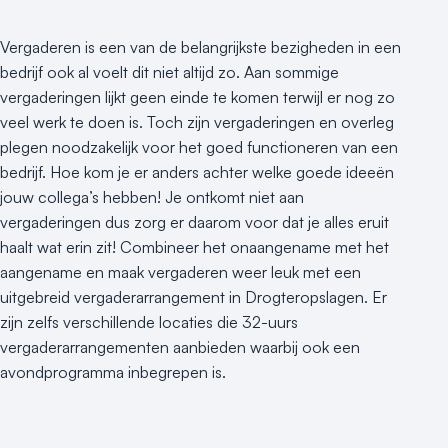
Heisessie
Hotel
Vergaderen is een van de belangrijkste bezigheden in een
Hybride events
bedrijf ook al voelt dit niet altijd zo. Aan sommige
Industriële locatie
vergaderingen lijkt geen einde te komen terwijl er nog zo
Kasteel en landgoed
veel werk te doen is. Toch zijn vergaderingen en overleg
Kleine / intieme locatie
plegen noodzakelijk voor het goed functioneren van een
Locaties aan zee
bedrijf. Hoe kom je er anders achter welke goede ideeën
Museum
jouw collega’s hebben! Je ontkomt niet aan
vergaderingen dus zorg er daarom voor dat je alles eruit
Theater
haalt wat erin zit! Combineer het onaangename met het
Varende locatie
aangename en maak vergaderen weer leuk met een
uitgebreid vergaderarrangement in Drogteropslagen. Er
zijn zelfs verschillende locaties die 32-uurs
vergaderarrangementen aanbieden waarbij ook een
avondprogramma inbegrepen is.