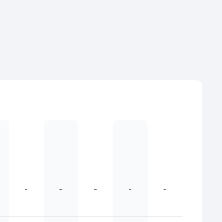
oardroom
Carré
Cabaret
School
Theater
U-vorm
-
-
-
-
-
oardroom
Carré
Cabaret
School
Theater
U-vorm