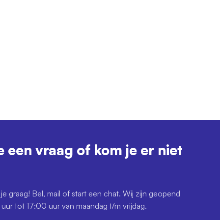
e een vraag of kom je er niet
je graag! Bel, mail of start een chat. Wij zijn geopend
uur tot 17:00 uur van maandag t/m vrijdag.