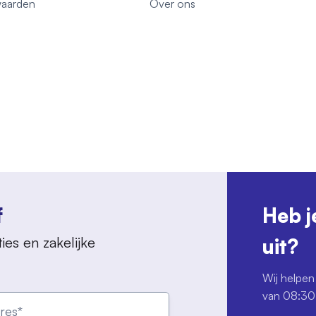
aarden
Over ons
f
Heb j
ies en zakelijke
uit?
Wij helpen 
van 08:30 