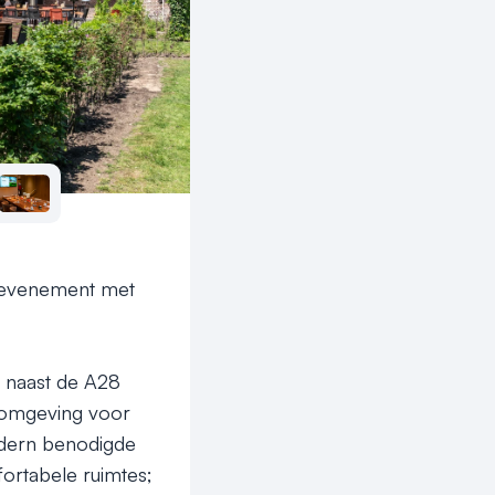
f evenement met 
k naast de A28 
 omgeving voor 
odern benodigde 
ortabele ruimtes; 