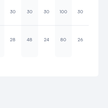
30
30
30
100
30
oardroom
Carré
Cabaret
School
Theater
U-vorm
28
48
24
80
26
oardroom
Carré
Cabaret
School
Theater
U-vorm