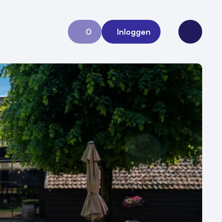
0
Inloggen
Aanvraag 0
Open me