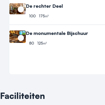
De rechter Deel
De diverse mogelijkheden bij Narline in Zuidwolde:

•	Bijeenkomsten van 2 tot 250 gasten

100
175
m²
Hoogste aantal personen
Oppervlakte
•	Vergaderingen

•	Congressen

De monumentale Bijschuur
•	Conferenties

•	Bedrijfsfeesten & borrel

80
125
m²
Hoogste aantal personen
Oppervlakte
•	Culinair genieten, private dining mogelijk

•	Teamuitjes: kookstudio en wijnproeverijen

•	Groot terras in de prachtige tuin

•	Gratis Wifi + moderne vergaderfaciliteiten

•	Gratis ruime parkeergelegenheid + 4 oplaadpalen

•	Goede bereikbaarheid vanaf de A28

•	Maatwerk mogelijk: Narline exclusief.
Faciliteiten