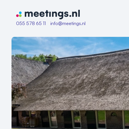
Naar home van Meetings
055 578 65 11
info@meetings.nl