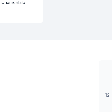
 monumentale 
ijke keuken, 
enu (3, 4, 5 en 6-
ng. Naast lunch 
rhuis, 
 prachtige tuin.

in het 
B
n en het mooie 
e Rijks 
140 eigen 
12
B
elektrische auto 