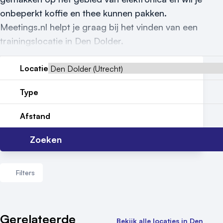
Locatiegids
onbeperkt koffie en thee kunnen pakken.
Meetings.nl helpt je graag bij het vinden van een
Meld locatie aan
trainingslocatie in Den Dolder.
Nieuws
Locatie
Reviews (5⭐️)
Type
Contact
Afstand
Zoeken
Filters
Aantal zalen
Gerelateerde
Bekijk alle locaties in Den