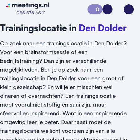
Naar home van Meetings
0
Aanvraag 0
Inloggen
Open
055 578 65 11
Trainingslocatie in
Den Dolder
Op zoek naar een trainingslocatie in Den Dolder?
Voor een brainstormsessie of een
bedrijfstraining? Dan zijn er verschillende
mogelijkheden. Ben je op zoek naar een
trainingslocatie in Den Dolder voor een groot of
klein gezelschap? En wil je er misschien wel
dineren of overnachten? Een trainingslocatie
moet vooral niet stoffig en saai zijn, maar
sfeervol en inspirerend. Want in een inspirerende
omgeving leer je beter. Daarnaast moet de
trainingslocatie wellicht voorzien zijn van alle
Vraag locatie aan
gemakken op het gebied van elektronica en wil je