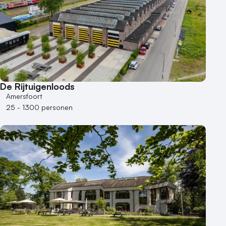
Hybride events
Industriële locatie
Kasteel en landgoed
Kleine / intieme locatie
Locaties aan zee
Museum
Theater
De Rijtuigenloods
Amersfoort
Varende locatie
25 - 1300 personen