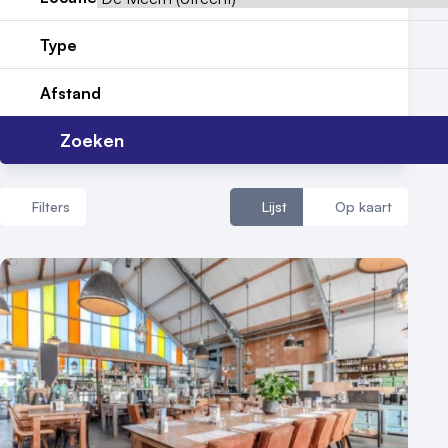
Reviews (5⭐️)
Type
Contact
Afstand
Zoeken
Filters
Lijst
Op kaart
Aantal zalen
1 - 5 zalen
6 - 10 zalen
10 of meer zalen
Aantal personen
1 - 50 personen