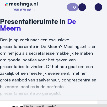
Naar home van Meetings
0
Aanvraag 0
Inloggen
Open
055 578 65 11
Presentatieruimte in
De
Meern
Ben je op zoek naar een exclusieve
presentatieruimte in De Meern? Meetings.nl is er
om het jou als secretaresse makkelijk te maken
om goede locaties voor het geven van
presentaties te vinden. Of het nou gaat om een
Vraag locatie aan
zakelijk of een feestelijk evenement, met het
grote aanbod van zaalverhuur, congrescentra en
Locatiegids
bijzonder locaties is de perfecte
Meld locatie aan
presentatieruimte zo geregeld.
Nieuws
Locatie