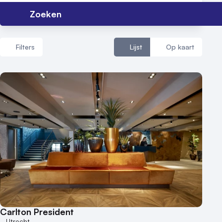
Zoeken
Vraag locatie aan
Filters
Lijst
Op kaart
Locatiegids
Meld locatie aan
Aantal zalen
Nieuws
1 - 5 zalen
Reviews (5⭐️)
6 - 10 zalen
10 of meer zalen
Contact
Aantal personen
1 - 50 personen
50 - 100 personen
100 - 250 personen
250 - 500 personen
Carlton President
500+ personen
Utrecht