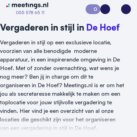
Naar home van Meetings
0
Aanvraag 0
Inloggen
Open
055 578 65 11
Vergaderen in stijl in
De Hoef
Vergaderen in stijl op een exclusieve locatie,
voorzien van alle benodigde moderne
apparatuur, in een inspirerende omgeving in De
Hoef. Met of zonder overnachting, wat wens je
nog meer? Ben jij in charge om dit te
organiseren in De Hoef? Meetings.nl is er om het
jou als secretaresse makkelijk te maken om een
toplocatie voor jouw stijlvolle vergadering te
Vraag locatie aan
vinden. Hier vind je een overzicht van al onze
locaties die geschikt zijn voor het organiseren
Locatiegids
van een vergadering in stijl in De Hoef.