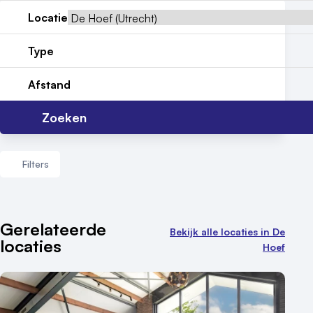
Meld locatie aan
Locatie
Nieuws
Type
Reviews (5⭐️)
Afstand
Contact
Zoeken
Filters
Aantal zalen
Gerelateerde
Bekijk alle locaties in De
locaties
1 - 5 zalen
Hoef
6 - 10 zalen
10 of meer zalen
Aantal personen