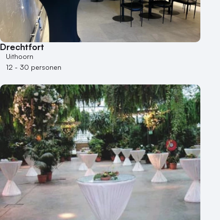
Locaties aan zee
Museum
Theater
Varende locatie
Drechtfort
Uithoorn
12 - 30 personen