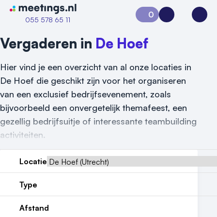
Naar home van Meetings
0
Aanvraag 0
Inloggen
Open
055 578 65 11
Vergaderen in
De Hoef
Hier vind je een overzicht van al onze locaties in
De Hoef die geschikt zijn voor het organiseren
van een exclusief bedrijfsevenement, zoals
bijvoorbeeld een onvergetelijk themafeest, een
gezellig bedrijfsuitje of interessante teambuilding
activiteiten.
Locatie
Vraag locatie aan
Type
Locatiegids
Afstand
Meld locatie aan