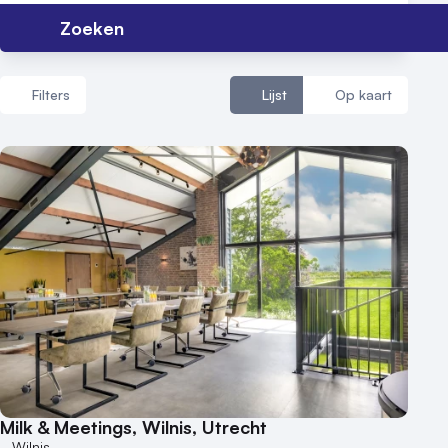
Zoeken
Nieuws
Reviews (5⭐️)
Filters
Lijst
Op kaart
Contact
Aantal zalen
1 - 5 zalen
6 - 10 zalen
10 of meer zalen
Aantal personen
1 - 50 personen
50 - 100 personen
100 - 250 personen
250 - 500 personen
Milk & Meetings, Wilnis, Utrecht
500+ personen
Wilnis