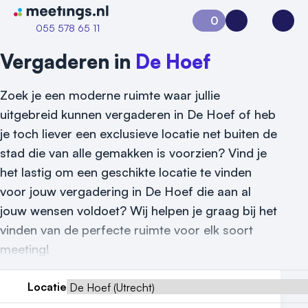
Naar home van Meetings
0
Aanvraag 0
Inloggen
Open
055 578 65 11
Vergaderen in
De Hoef
Zoek je een moderne ruimte waar jullie
uitgebreid kunnen vergaderen in De Hoef of heb
je toch liever een exclusieve locatie net buiten de
stad die van alle gemakken is voorzien? Vind je
het lastig om een geschikte locatie te vinden
voor jouw vergadering in De Hoef die aan al
jouw wensen voldoet? Wij helpen je graag bij het
vinden van de perfecte ruimte voor elk soort
meeting!
Vraag locatie aan
Locatie
Locatiegids