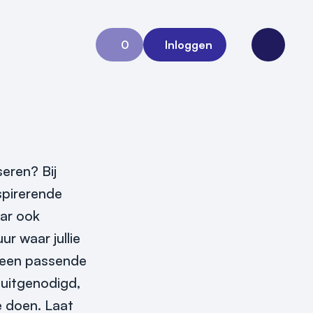
0
Inloggen
Aanvraag 0
Open me
seren? Bij
spirerende
aar ook
r waar jullie
t een passende
s uitgenodigd,
e doen. Laat