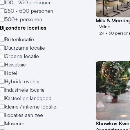
100 - 250 personen
250 - 500 personen
500+ personen
Milk & Meeting
Wilnis
Bijzondere locaties
24 - 30 person
Buitenlocatie
Duurzame locatie
Groene locatie
Heisessie
Hotel
Hybride events
Industriële locatie
Kasteel en landgoed
Kleine / intieme locatie
Locaties aan zee
Museum
Showkas Kwek
Arendshoeve'