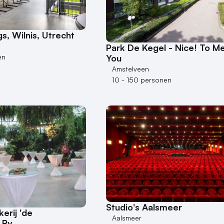
s, Wilnis, Utrecht
Park De Kegel - Nice! To M
You
en
Amstelveen
10 - 150 personen
Studio's Aalsmeer
erij 'de
Aalsmeer
 Bv