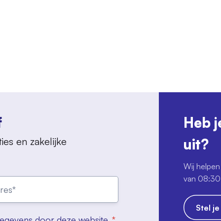
f
Heb j
ies en zakelijke
uit?
Wij helpen 
van 08:30 
Stel j
gegevens door deze website.
*