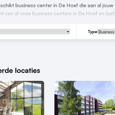
schikt business center in De Hoef die aan al jou
t van al onze business centers in De Hoef en laat 
Type
rde locaties