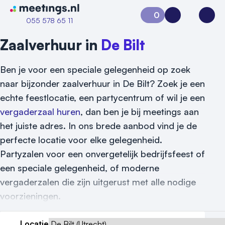
Naar home van Meetings
0
Aanvraag 0
Inloggen
Open
055 578 65 11
Zaalverhuur in
De Bilt
Ben je voor een speciale gelegenheid op zoek
naar bijzonder zaalverhuur in De Bilt? Zoek je een
echte feestlocatie, een partycentrum of wil je een
vergaderzaal huren
, dan ben je bij meetings aan
het juiste adres. In ons brede aanbod vind je de
perfecte locatie voor elke gelegenheid.
Partyzalen voor een onvergetelijk bedrijfsfeest of
een speciale gelegenheid, of moderne
vergaderzalen die zijn uitgerust met alle nodige
voorzieningen.
Locatie