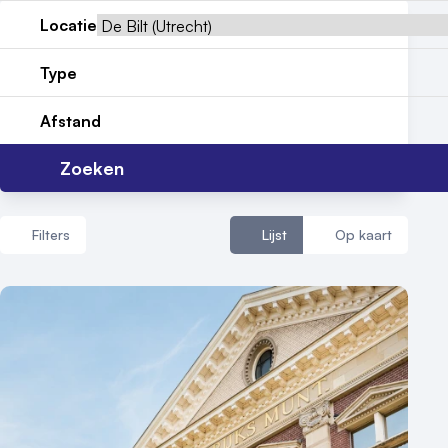
Nieuws
Locatie
Reviews (5⭐️)
Type
Contact
Afstand
Zoeken
Filters
Lijst
Op kaart
Aantal zalen
1 - 5 zalen
6 - 10 zalen
10 of meer zalen
Aantal personen