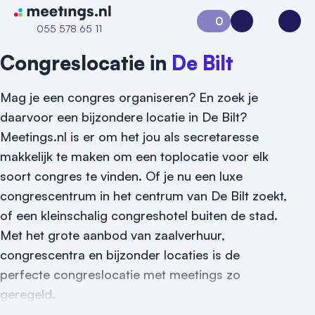
Naar home van Meetings
0
Aanvraag 0
Inloggen
Open
055 578 65 11
Congreslocatie in
De Bilt
Mag je een congres organiseren? En zoek je
daarvoor een bijzondere locatie in De Bilt?
Meetings.nl is er om het jou als secretaresse
makkelijk te maken om een toplocatie voor elk
soort congres te vinden. Of je nu een luxe
congrescentrum in het centrum van De Bilt zoekt,
of een kleinschalig congreshotel buiten de stad.
Vraag locatie aan
Met het grote aanbod van zaalverhuur,
Locatiegids
congrescentra en bijzonder locaties is de
perfecte congreslocatie met meetings zo
Meld locatie aan
geregeld.