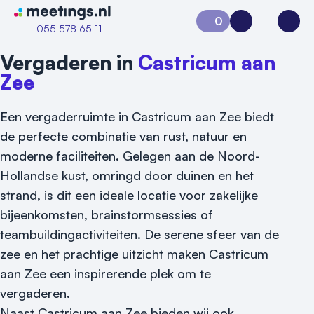
Naar home van Meetings
0
Aanvraag 0
Inloggen
Open
055 578 65 11
Vergaderen in
Castricum aan
Zee
Een vergaderruimte in Castricum aan Zee biedt
de perfecte combinatie van rust, natuur en
moderne faciliteiten. Gelegen aan de Noord-
Hollandse kust, omringd door duinen en het
strand, is dit een ideale locatie voor zakelijke
Vraag locatie aan
bijeenkomsten, brainstormsessies of
Locatiegids
teambuildingactiviteiten. De serene sfeer van de
zee en het prachtige uitzicht maken Castricum
Meld locatie aan
aan Zee een inspirerende plek om te
vergaderen.
Nieuws
Naast Castricum aan Zee bieden wij ook