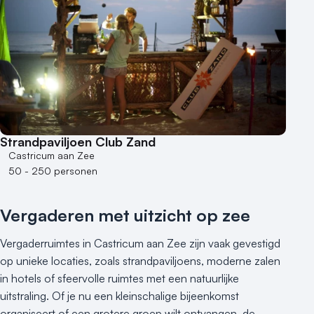
6 - 10 zalen
10 of meer zalen
Aantal personen
1 - 50 personen
50 - 100 personen
100 - 250 personen
250 - 500 personen
Strandpaviljoen Club Zand
500+ personen
Castricum aan Zee
50 - 250 personen
Bijzondere locaties
Buitenlocatie
Vergaderen met uitzicht op zee
Duurzame locatie
Groene locatie
Vergaderruimtes in Castricum aan Zee zijn vaak gevestigd
Heisessie
op unieke locaties, zoals strandpaviljoens, moderne zalen
Hotel
in hotels of sfeervolle ruimtes met een natuurlijke
uitstraling. Of je nu een kleinschalige bijeenkomst
Hybride events
organiseert of een grotere groep wilt ontvangen, de