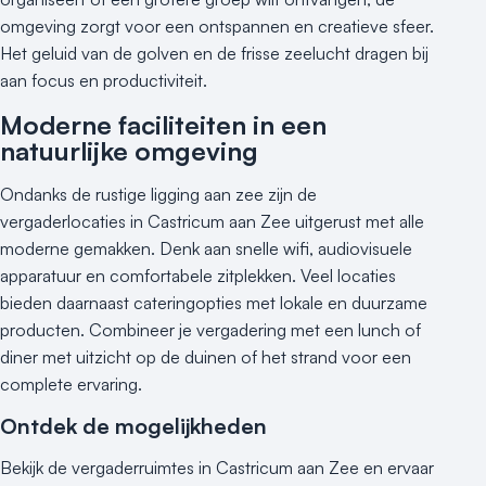
Industriële locatie
omgeving zorgt voor een ontspannen en creatieve sfeer.
Kasteel en landgoed
Het geluid van de golven en de frisse zeelucht dragen bij
Kleine / intieme locatie
aan focus en productiviteit.
Locaties aan zee
Moderne faciliteiten in een
Museum
natuurlijke omgeving
Theater
Varende locatie
Ondanks de rustige ligging aan zee zijn de
vergaderlocaties in Castricum aan Zee uitgerust met alle
moderne gemakken. Denk aan snelle wifi, audiovisuele
apparatuur en comfortabele zitplekken. Veel locaties
bieden daarnaast cateringopties met lokale en duurzame
producten. Combineer je vergadering met een lunch of
diner met uitzicht op de duinen of het strand voor een
complete ervaring.
Ontdek de mogelijkheden
Bekijk de vergaderruimtes in Castricum aan Zee en ervaar