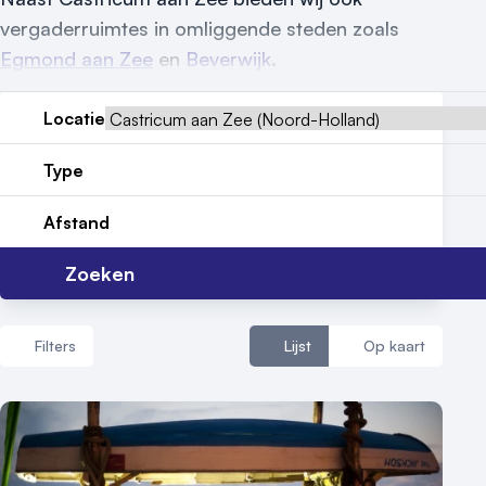
Reviews (5⭐️)
vergaderruimtes in omliggende steden zoals
Egmond aan Zee
en
Beverwijk
.
Contact
Locatie
Type
Afstand
Zoeken
Filters
Lijst
Op kaart
Aantal zalen
1 - 5 zalen