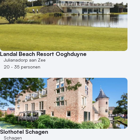
Museum
Theater
Varende locatie
Landal Beach Resort Ooghduyne
Julianadorp aan Zee
20 - 35 personen
Slothotel Schagen
Schagen