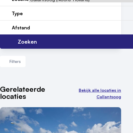
Reviews (5⭐️)
Type
Contact
Afstand
Zoeken
Filters
Aantal zalen
Gerelateerde
Bekijk alle locaties in
locaties
1 - 5 zalen
Callantsoog
6 - 10 zalen
10 of meer zalen
Aantal personen
1 - 50 personen