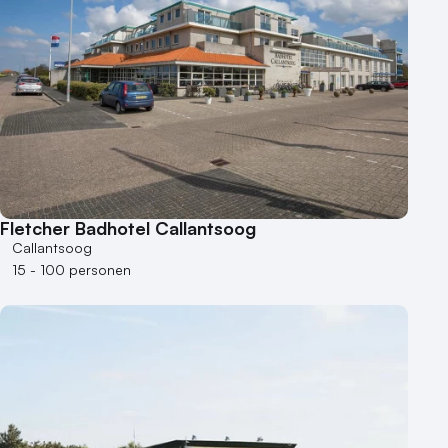
50 - 100 personen
100 - 250 personen
250 - 500 personen
500+ personen
Bijzondere locaties
Buitenlocatie
Duurzame locatie
Fletcher Badhotel Callantsoog
Groene locatie
Callantsoog
Heisessie
15 - 100 personen
Hotel
Hybride events
Industriële locatie
Kasteel en landgoed
Kleine / intieme locatie
Locaties aan zee