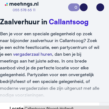
Naar home van Meetings
0
Aanvraag 0
Inloggen
Open
055 578 65 11
Zaalverhuur in
Callantsoog
Ben je voor een speciale gelegenheid op zoek
naar bijzonder zaalverhuur in Callantsoog? Zoek
je een echte feestlocatie, een partycentrum of wil
je een
vergaderzaal huren
, dan ben je bij
meetings aan het juiste adres. In ons brede
aanbod vind je de perfecte locatie voor elke
gelegenheid. Partyzalen voor een onvergetelijk
Vraag locatie aan
bedrijfsfeest of een speciale gelegenheid, of
Locatiegids
moderne vergaderzalen die zijn uitgerust met alle
nodige voorzieningen.
Meld locatie aan
Locatie
Nieuws