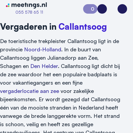
Naar home van Meetings
0
Aanvraag 0
Inloggen
Open
055 578 65 11
Vergaderen in
Callantsoog
De toeristische trekpleister Callantsoog ligt in de
provincie
Noord-Holland
. In de buurt van
Callantsoog liggen Julianadorp aan Zee,
Schagen en
Den Helder
. Callantsoog ligt dicht bij
de zee waardoor het een populaire badplaats is
voor vakantiegangers en een fijne
vergaderlocatie aan zee
voor zakelijke
Vraag locatie aan
bijeenkomsten. Er wordt gezegd dat Callantsoog
Locatiegids
één van de mooiste stranden in Nederland heeft
vanwege de brede langgerekte vorm. Het strand
Meld locatie aan
is schoon, veilig en heeft zes gezellige
Nieuws
strandpaviljoens. Het centrum van Callantsoog