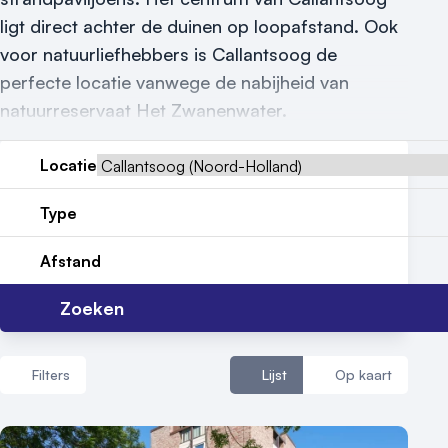
ligt direct achter de duinen op loopafstand. Ook
Reviews (5⭐️)
voor natuurliefhebbers is Callantsoog de
perfecte locatie vanwege de nabijheid van
Contact
natuurreservaat Het Zwanenwater.
Locatie
Type
Afstand
Zoeken
Filters
Lijst
Op kaart