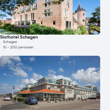
Aantal zalen
1 - 5 zalen
6 - 10 zalen
10 of meer zalen
Aantal personen
Slothotel Schagen
1 - 50 personen
Schagen
10 - 200 personen
50 - 100 personen
100 - 250 personen
250 - 500 personen
500+ personen
Bijzondere locaties
Buitenlocatie
Duurzame locatie
Groene locatie
Heisessie