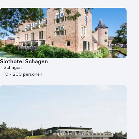
Hotel
Hybride events
Industriële locatie
Kasteel en landgoed
Kleine / intieme locatie
Locaties aan zee
Museum
Theater
Slothotel Schagen
Schagen
Varende locatie
10 - 200 personen