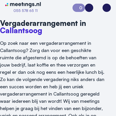
Naar home van Meetings
0
Aanvraag 0
Inloggen
Open
055 578 65 11
Vergaderarrangement in
Callantsoog
Op zoek naar een vergaderarrangement in
Callantsoog? Zorg dan voor een geschikte
ruimte die afgestemd is op de behoeften van
jouw bedrijf, laat koffie en thee verzorgen en
regel er dan ook nog eens een heerlijke lunch bij.
Zo kan de volgende vergadering niks anders dan
een succes worden en heb jij een uniek
Vraag locatie aan
vergaderarrangement in Callantsoog geregeld
Locatiegids
waar iedereen blij van wordt! Wij van meetings
helpen je graag bij het vinden van een bijzonder,
Meld locatie aan
uniek en passend arrangement. Ook als je op