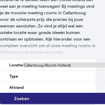
Nieuws
veel aan je meeting toevoegen! Bij meetings vind
Reviews (5⭐️)
je de mooiste meeting rooms in Callantsoog
voor de scherpste prijs die precies bij jouw
Contact
wensen aansluiten. Zo vind je altijd wel een
unieke locatie waar goede ideeën kunnen
ontstaan en opbloeien. Kijk hieronder voor een
compleet overzicht van al onze meeting rooms in
Callantsoog en laat je verrassen!
Locatie
Type
Afstand
Zoeken