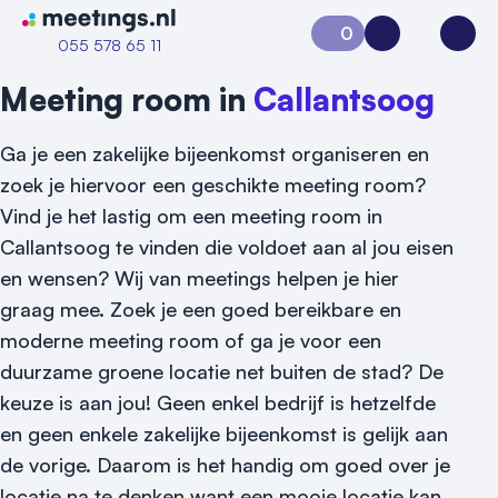
Naar home van Meetings
0
Aanvraag 0
Inloggen
Open
055 578 65 11
Meeting room in
Callantsoog
Ga je een zakelijke bijeenkomst organiseren en
zoek je hiervoor een geschikte meeting room?
Vind je het lastig om een meeting room in
Callantsoog te vinden die voldoet aan al jou eisen
en wensen? Wij van meetings helpen je hier
graag mee. Zoek je een goed bereikbare en
moderne meeting room of ga je voor een
Vraag locatie aan
duurzame groene locatie net buiten de stad? De
keuze is aan jou! Geen enkel bedrijf is hetzelfde
Locatiegids
en geen enkele zakelijke bijeenkomst is gelijk aan
Meld locatie aan
de vorige. Daarom is het handig om goed over je
locatie na te denken want een mooie locatie kan