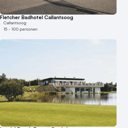
Buitenlocatie
Duurzame locatie
Fletcher Badhotel Callantsoog
Groene locatie
Callantsoog
Heisessie
15 - 100 personen
Hotel
Hybride events
Industriële locatie
Kasteel en landgoed
Kleine / intieme locatie
Locaties aan zee
Museum
Theater
Varende locatie