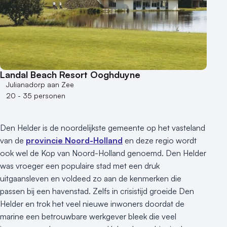
Industriële locatie
Kasteel en landgoed
Kleine / intieme locatie
Locaties aan zee
Museum
Theater
Landal Beach Resort Ooghduyne
Varende locatie
Julianadorp aan Zee
20 - 35 personen
Den Helder is de noordelijkste gemeente op het vasteland
van de
provincie Noord-Holland
en deze regio wordt
ook wel de Kop van Noord-Holland genoemd. Den Helder
was vroeger een populaire stad met een druk
uitgaansleven en voldeed zo aan de kenmerken die
passen bij een havenstad. Zelfs in crisistijd groeide Den
Helder en trok het veel nieuwe inwoners doordat de
marine een betrouwbare werkgever bleek die veel