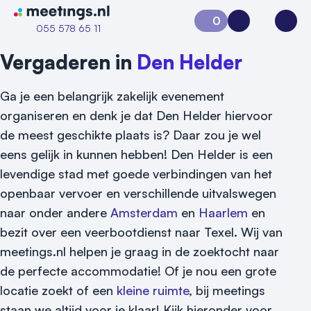
Naar home van Meetings
0
Aanvraag 0
Inloggen
Open
055 578 65 11
Vergaderen in
Den Helder
Ga je een belangrijk zakelijk evenement
organiseren en denk je dat Den Helder hiervoor
de meest geschikte plaats is? Daar zou je wel
eens gelijk in kunnen hebben! Den Helder is een
levendige stad met goede verbindingen van het
openbaar vervoer en verschillende uitvalswegen
naar onder andere
Amsterdam
en
Haarlem
en
Vraag locatie aan
bezit over een veerbootdienst naar Texel. Wij van
Locatiegids
meetings.nl helpen je graag in de zoektocht naar
de perfecte accommodatie! Of je nou een grote
Meld locatie aan
locatie zoekt of een
kleine ruimte
, bij meetings
Nieuws
staan we altijd voor je klaar! Kijk hieronder voor