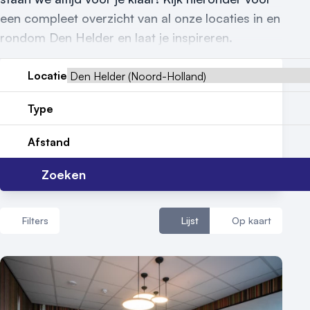
een compleet overzicht van al onze locaties in en
Reviews (5⭐️)
rondom Den Helder en laat je inspireren.
Contact
Locatie
Type
Afstand
Zoeken
Filters
Lijst
Op kaart
Aantal zalen
1 - 5 zalen